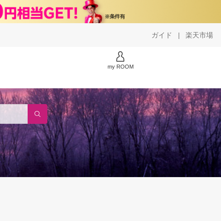
ガイド
楽天市場
|
my ROOM