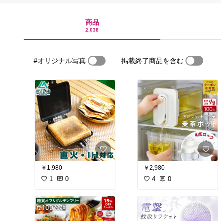
商品
2,038
#オリジナル写真
掲載終了商品を含む
￥1,980
￥2,980
1
0
4
0