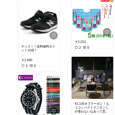
￥2,223
ヤッス！！送料無料ポイ
2
0
ント10倍！
#キッズコーデ
￥2,990
2
0
¥2.100オフクーポン！も
うコンパクトランタンし
か使わないなあって思っ