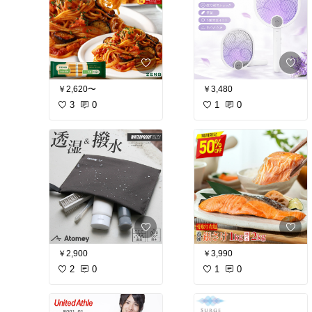
￥2,620〜
￥3,480
3
0
1
0
￥2,900
￥3,990
2
0
1
0