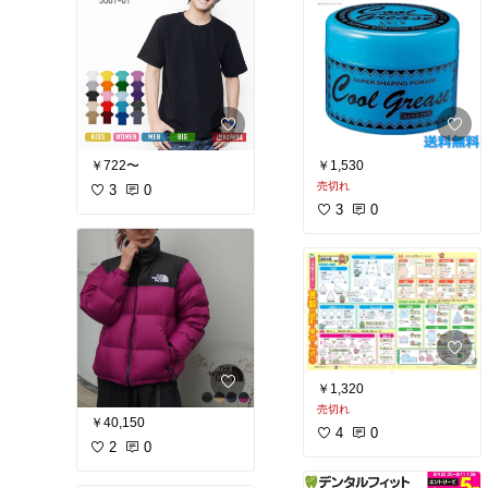
￥722〜
￥1,530
売切れ
3
0
3
0
￥1,320
売切れ
￥40,150
4
0
2
0