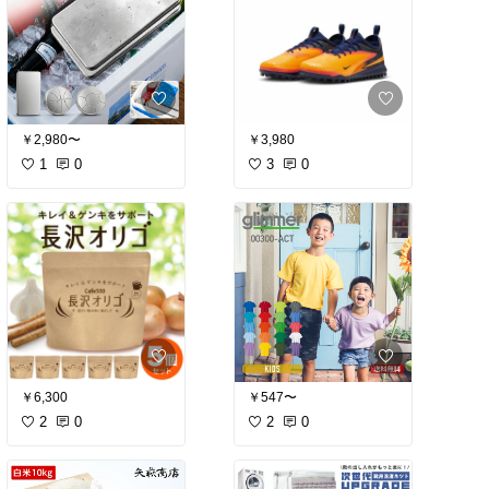
￥2,980〜
￥3,980
1
0
3
0
￥6,300
￥547〜
2
0
2
0