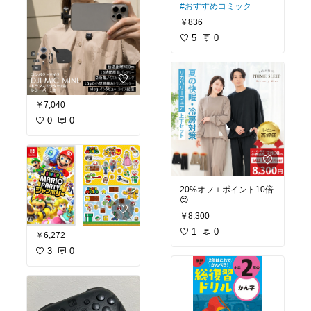
#おすすめコミック
￥836
5
0
￥7,040
0
0
20%オフ＋ポイント10倍
😍
￥8,300
1
0
￥6,272
3
0