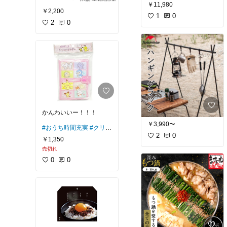
てたけど
￥11,980
￥2,200
使ってみたらめっちゃ便
1
0
2
0
利やった🥹
うちが持ってるコンパク
トランタンは120〜200l
mくらいで
メインランタンにするに
はどうしても何個か必
要...。
これなら最大6000lm☀️
え、こんな明るいの？っ
てくらいの光量😸
かんわいいー！！！
三脚もついてるから子供
￥3,990〜
#おうち時間充実
#クリス
達が夜に折り紙するとか
マスプレゼント
#プレゼ
2
0
にも移動できてめっちゃ
￥1,350
ント
#大人も楽しめる
便利やった！
売切れ
0
0
収納時は割と嵩張るか
な？と思ったけど
使い勝手考えたら👌
テラス向きも変えられる
から
車中泊でも便利やった🚙
意外と今までなかったタ