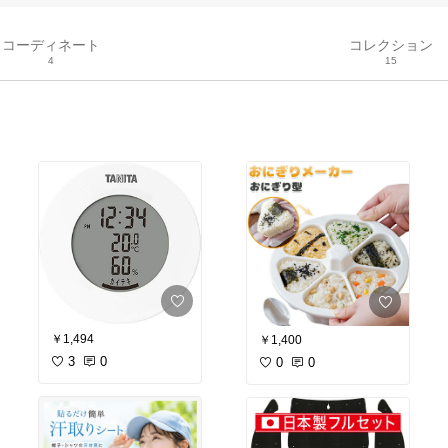
コーディネート
コレクション
4
15
￥1,494
￥1,400
3
0
0
0