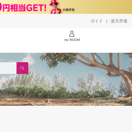
ガイド
楽天市場
|
my ROOM