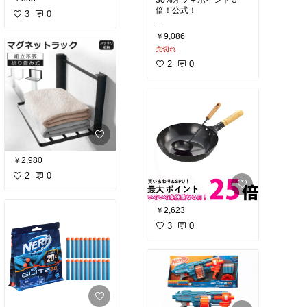
倍！公式！
3
0
#キッズコーデ
￥9,086
売切れ
2
0
￥2,980
2
0
￥2,623
3
0