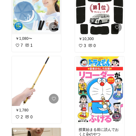
￥1,080〜
￥10,300
7
1
3
0
￥1,780
2
0
授業始まる前に読んでお