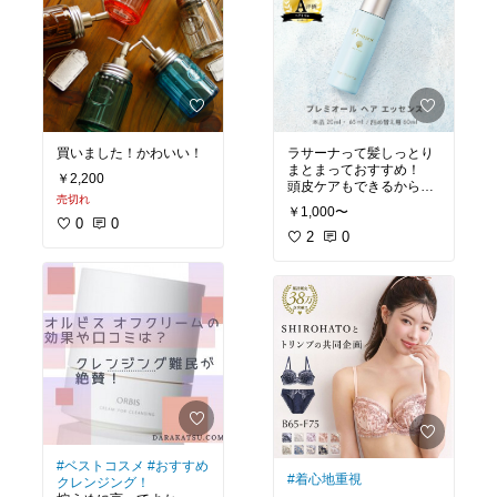
買いました！かわいい！
ラサーナって髪しっとり
まとまっておすすめ！
￥2,200
頭皮ケアもできるからい
売切れ
い感じ♪
￥1,000〜
ベストコスメ
#夏コスメ
0
0
#ヘアケア
2
0
#ベストコスメ
#おすすめ
#着心地重視
クレンジング！