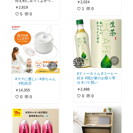
控えめに言ってよかっ
￥2,024
た！
￥2,819
1
0
レビュー書きました！！
https://darakatsu.com/orb
5
0
is-offcream/
#ティータイム
#コーヒー
好き
#我が家のお取り寄
#ママに優しい
#赤ちゃん
せ
#パケ買い
#乳幼児
￥2,488
￥14,355
0
0
0
0