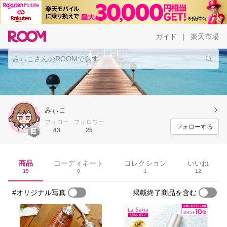
ガイド
楽天市場
|
みぃこ
フォロー
フォロワー
フォローする
43
25
商品
コーディネート
コレクション
いいね
19
0
1
12
#オリジナル写真
掲載終了商品を含む