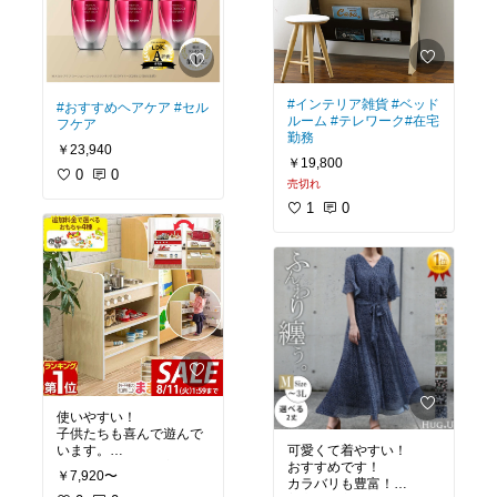
#インテリア雑貨
#ベッド
#おすすめヘアケア
#セル
ルーム
#テレワーク
#在宅
フケア
勤務
￥23,940
￥19,800
0
0
売切れ
1
0
使いやすい！
子供たちも喜んで遊んで
います。
可愛くて着やすい！
収納スペースも豊富で、
おすすめです！
￥7,920〜
ひっくり返すとテーブル
カラバリも豊富！