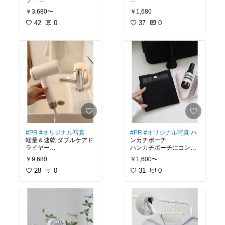
ラー
この防水ポーチ、すごく
￥3,680〜
￥1,680
かわいすぎるストロータ
よかった！
ンブラー♡
42
0
プールなどの夏レジャー
37
0
セラミック内びんでニオ
はもちろん、
イ移りしにくく
ジムや温泉、旅行など1
コーヒーや炭酸もOK！
年中大活躍
大容量でたっぷり入るう
カラバリ豊富で、
えに、
家族で色分けして使うの
漏れにくくて持ち歩きも
にもぴったり♡
安心◎
☑︎仕分けできる2つのポケ
ット◎
☑︎便利なストラップ付き
#買ってよかった
#PR
#オリジナル写真
#PR
#オリジナル写真
ハ
軽量＆速乾 ダブルケアド
ンカチポーチ
ライヤー
ハンカチポーチにコンパ
クトサイズが新登場！
￥9,680
￥1,600〜
コンパクト＆軽量なのに
大風量！
28
0
濡れたハンカチも
31
0
サラッと持ち歩けてスト
ドライヤー時間を短縮で
レスフリー
きて、
リップなどの小物入れと
それでいてまとまりのあ
しても便利
る仕上がり♡
コンパクトサイズだから
小さめバッグにもスッと