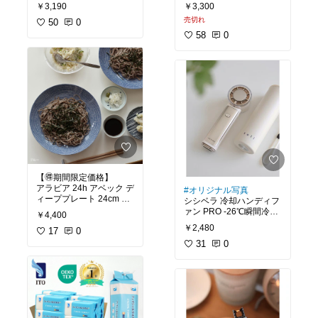
エアコンの電気代対策
￥3,190
￥3,300
まさにこんなの欲しかっ
に！
売切れ
た！
50
0
大容量なのに、畳んでコ
直射日光をしっかりガー
58
0
ンパクトに持ち運べる
ドして
かさばらない保冷買い物
室外機の負担を軽減◎
カゴバッグ
マグネットで貼るだけだ
ファスナー式ですっき
から
り！
取り付けも簡単🙏
しっかり密閉できて保冷
力も◎
強力マグネットでズレに
くいのも◎
どのカラーもかわいくて
悩んだけど
#買ってよかった
グレージュにしたよ♡
【🉐期間限定価格】
アラビア 24h アベック デ
#オリジナル写真
ィーププレート 24cm
シシベラ 冷却ハンディフ
期間限定価格終了後は5,5
ァン PRO -26℃瞬間冷却
￥4,400
00円に価格改定
大人気の冷却ハンディフ
￥2,480
17
0
ァンがお得
31
0
進化した2026新作が優秀
✨
大風量×瞬間冷却で、瞬
時に涼しさ実感〜！