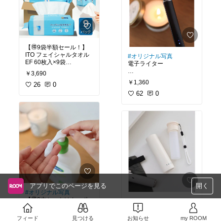
【🉐9袋半額セール！】
ITO フェイシャルタオル
#オリジナル写真
EF 60枚入×9袋
電子ライター
￥3,690
洗顔後はこれ1枚
USB充電式で繰り返し使
￥1,360
ふわふわ、優しい肌触
26
0
える電子ライター
り、そして吸収力抜群！
62
0
お気に入りのフェイシャ
ライターがなくなるたび
ルタオル🙌💕
に買いに行く手間や
ストックを切らすことも
便利な2つの取り出し口
なくなって快適♡
で、スッキリ掛け収納ま
で叶う◎
お香やキャンドルなどに
も◎
アプリでこのページを見る
開く
#オリジナル写真
【🉐3本セットはクーポ
#オリジナル写真
ンで20%オフ！】
持ち運べる 氷のう
長時間冷たさキープ！
フィード
￥5,397
見つける
お知らせ
my ROOM