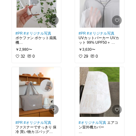
入る◎
好みに合わせて
マルチサイズとコンパク
トサイズから選べるよ
#PR
#オリジナル写真
#PR
#オリジナル写真
ポケファン ポケット扇風
UVカットパーカー UVカ
機
ット 99% UPF50＋
￥2,980〜
￥3,630〜
軽量＆コンパクトで持ち
1枚で完全防備
運びのストレスゼロ◎
32
0
本気の紫外線対策にはコ
29
0
驚くほど小さいのに、パ
レ！
ワフル強風！
小さめバッグの日でも隙
あれこれ着けずに、
間にスッと入るよ♡
サッと1枚羽織るだけでO
K◎
お出かけはもちろん、
洗濯物やゴミ捨てなど普
段使いにも活躍
メッシュグレーを愛用
☑︎腕の下半分はメッシュ
素材で通気性抜群
#PR
#オリジナル写真
#オリジナル写真
エアコ
☑︎ひんやり接触冷感素材
ファスナーですっきり 保
ン室外機カバー
☑︎ ゆとりのあるシルエッ
冷 買い物カゴバッグ
トで、ストレスフリー