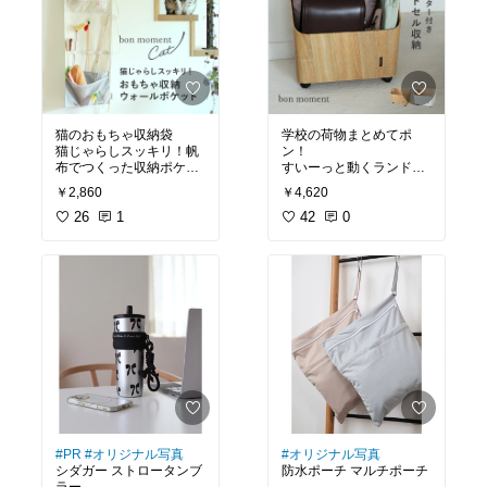
ビタミン・ミネラル・食
パンチング加工だから
物繊維など
お米もこぼれにくく、詰
栄養が豊富なのも魅力
まりにくい◎
ノンカフェインだから
Sサイズ愛用
こどもから大人まで家族
みんなで安心して飲める
よ
猫のおもちゃ収納袋
学校の荷物まとめてポ
猫じゃらしスッキリ！帆
ン！
布でつくった収納ポケッ
すいーっと動くランドセ
ト
ル収納
￥2,860
￥4,620
26
1
42
0
#PR
#オリジナル写真
#オリジナル写真
シダガー ストロータンブ
防水ポーチ マルチポーチ