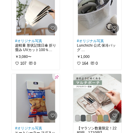
#オリジナル写真
#オリジナル写真
超軽量 形状記憶日傘 折り
Lunchichi 公式 保冷バッ
畳み UVカット100％
グ
￥3,080〜
￥1,000
毎回、畳むのに手間取っ
保冷力が高い両面アルミ
ていた日傘問題これで解
107
0
の保冷バッグ✨
164
0
決！
買い物やお弁当、お出か
形状記憶のお陰で、秒で
けなどマルチに使えて大
畳めて美しい
活躍♡
ぐしゃぐじゃのプチスト
使わない時はコンパクト
レスから解放されたよ〜
にたためるのも◎
✨
しかもワンタッチ自動開
閉式だから、
荷物が多い日でも片手で
サッと使えるのが嬉しい
バッグなどに取り付けで
きる便利なカラビナハン
#オリジナル写真
【マラソン数量限定！22
ドル◎
ヒートシーラー マグネッ
80円→1710円】