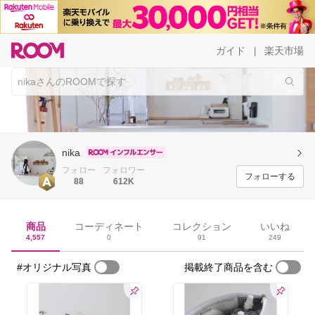
ガイド
楽天市場
|
nika
フォロー
フォロワー
フォローする
88
612K
商品
コーディネート
コレクション
いいね
4,557
0
91
249
#オリジナル写真
掲載終了商品を含む