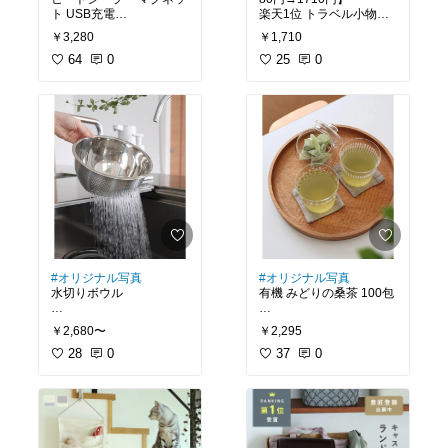
ト USB充電
楽天1位 トラベル小物ポ
ーチ
￥3,280
￥1,710
今まで開封後の食品は、
パラパラとめくれる旅に
輪ゴムやクリップで留め
64
0
便利なミニポーチ
25
0
ていたんだけど、
湿気や保存状態が気にな
ってた…
このヒートシーラーな
ら、電源ONですぐ使えて
食べかけ・使いかけの食
品もしっかり密封✨
マグネット付きで冷蔵庫
にピタッと収納OK
コンパクトで場所を取ら
ず、サッと使えるのも◎
#オリジナル写真
#オリジナル写真
水切りボウル
有機 みどりの桑茶 100包
洗うから水切りまでこれ
目にも美しいみどりの桑
￥2,680〜
￥2,295
1つ！
茶
ボウルとザルが一体にな
28
0
緑茶のような風味でクセ
37
0
っているから
がなく美味しい♡
洗い物が減って最高！✨
ホットはもちろん、
お米や野菜の水切り、湯
暑い季節は冷やして飲む
切りにも使えて本当に便
のにもぴったり！
利