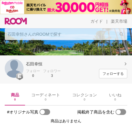
ガイド
楽天市場
|
石田幸恒
フォロー
フォロワー
フォローする
0
3
商品
コーディネート
コレクション
いいね
0
0
0
0
#オリジナル写真
掲載終了商品を含む
商品はありません