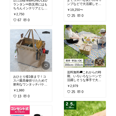
☑︎㌽10倍🉐BRUNO LED
#サンシェード
#暑さ対策
ンプなどで大活躍しそう
ランタン🔦防災用にはも
#日除け
#日よけ
ですね⛺️1年保証あり！
ちろんインテリアとして
🔸 ＡＪマート🔸
￥19,250〜
送料無料🚚
も可愛くて素敵🥰お手頃
￥2,750
25
0
価格も嬉しい🎶
🔸 通販ライズ🔸
FIELDOOR ノーザンクー
67
0
ラーボックス 42.5L NOR
《全5色》BRUNO LEDラ
THERN COOLERBOX
ンタン ブルーノ 【IDEA
イデアレーベル デザイン
#クーラーボックス
#大型
雑貨 LEDライト インテリ
#ハードクーラーボック
ア LED照明 北欧 アウト
ス
#大容量
クーラーBOX
ドア キャンプ 間接照明】
#クーラーバッグ
#釣り
#
【ポイント10倍・送料無
キャンプ
#BBQ
#バーベ
料】オイルランプみたい
キュー
#運動会
#海水浴
#
なLEDライト
アウトドア
#スポーツ
#
密閉
#断熱
#保冷
#ノーザ
#防災用
#防災グッズ
#イ
ンクーラーボックス
#FIE
ンテリア
LDOOR
#グランピング
#ピクニッ
送料無料🚚これからの時
ク
#レジャー
#キャンプ
#
期、いろいろなシーンで
おひとり様1個まで！コ
釣り
#アウトドア
活躍しそうな厚手で大判
スパ最高😁折りたためて
#楽天お買い物マラソン
#
のレジャーシート💖柄も
便利なワンタッチバケッ
￥2,979
お買い物マラソン
可愛くて、厚手なのでお
ト✨丈夫で嬉しい💗
￥1,980
尻も痛くなりにくいのが
25
0
🔸 ACT WORK’S🔸
嬉しい😊
WHATNOT ワンタッチバ
13
0
ケット サンドベージュ
✅全色在庫あります🙆‍♀️
#折り畳みケース
#収納バ
✅サイズ200×150
ケット
#収納ケー
#アウト
ドア
#キャンプ
#工具入