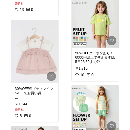
売切れ
ントバック対象期間：
2022/06/29(水) 10:00 〜
13
0
2022/07/11(月) 09:59
(K)DRY/BOYSグラフィッ
ク
🔸 Rakuten Fashion🔸
50%OFFクーポンあり！
6000円以上で使えます🙆‍♀️
5日23:59まで⏰
￥1,810
10
0
30%OFF🉐プティマイン
SALEでお買い得！
petit main
￥1,144
キャミチュニックドッキ
売切れ
ングT
8
0
🔸 Rakuten Fashion🔸