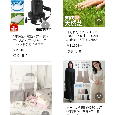
#運動会
#おしゃれ
#ピク
れ
ニックシート
#レジャー
シート
#超厚手
#大判
#ピ
クニック
#シート
#広い
クッション
#起毛
#遠足
#
レジャー
マット
#北欧
#
キャンプ
#アウトドア
#
レジャー
【もれなくP5倍★5/15 1
2:00～25:59】 これから
1年保証✨電動エアーポン
の時期、人工芝を敷いた
プ✨大きなプールやエア
お庭でBBQやプールなど
ーベッドなどにオススメ
￥11,998〜
をして楽しめますね😊人
のコンセント式の電動ポ
￥2,310
工芝 ロール 2m×5m 芝丈
8
0
ンプ💕空気を入れるだけ
35mm 送料無料 人工芝
でなく、抜くことも出来
9
0
芝生マット✨
プールの下などに敷いて
#電話ポンプ
#コンセン
も水抜き穴があるので水
ト式
#大人も楽しめる
はけも良くて安心💕天然
芝のようなハイクオリテ
ィ💕
#グリーンのある暮らし
#
人工芝
クーポン利用で4970→17
80円🉐7/7 10時～24h超