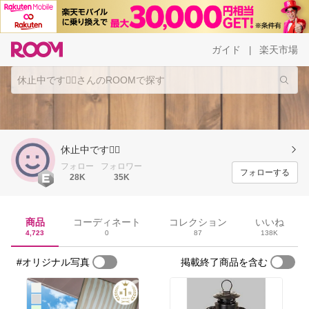
ガイド
楽天市場
|
休止中です🙇‍♀️
フォロー
フォロワー
フォローする
28K
35K
商品
コーディネート
コレクション
いいね
4,723
0
87
138K
#オリジナル写真
掲載終了商品を含む