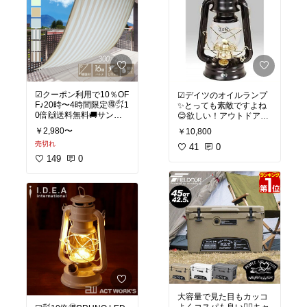
☑︎クーポン利用で10％OF
☑︎デイツのオイルランプ
F♪20時〜4時間限定🉐㌽1
✨とっても素敵ですよね
0倍🙌送料無料🚚サンシ
😊欲しい！アウトドアに
ェードがあると日差しが
ももちろん防災グッズと
￥2,980〜
￥10,800
室内に入らなくて部屋が
してもランタンはあると
売切れ
涼しいですよね！プール
便利ですよね🎶
41
0
なども置けるし良いです
149
0
ね♪
【Dietz デイツ 】
#76
オ
イルランプ ブラック×ゴ
ールド ハリケーンランタ
サンシェード ベランダ 庭
ン Oil Lamp Burning Lant
日よけ 紫外線 UV UV対
ern /灯油/ランタン/キャン
策 マンション シェード
プ/BBQ/アウトドア/ラン
シンプル 撥水 雨 雨よけ
タン/釣り/防災
大きいサイズ 大型 目隠し
タープ 縦 横 プール バー
ベキュー
#キャンプ
#アウトドア
#
日差しをしっかりカット
グランピング
#ランタン
できる！
#デイツ
#防災グッズ
#ラ
ンプ
#オイルランプ
#プ
大容量で見た目もカッコ
レゼント
よくコスパも良い🙆‍♀️キャ