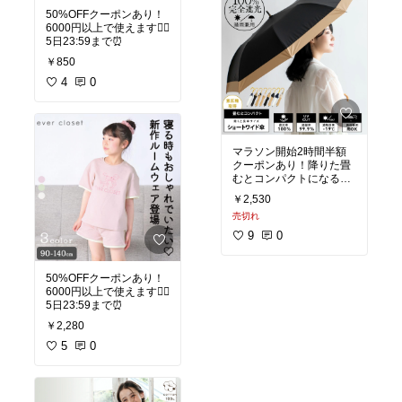
50%OFFクーポンあり！
6000円以上で使えます🙆‍♀️
5日23:59まで⏰
￥850
4
0
マラソン開始2時間半額
クーポンあり！降りた畳
むとコンパクトになる日
傘☂️☀️ 晴雨兼用🙌
￥2,530
売切れ
【UV遮蔽率100%・遮光
率100%】 完全遮光 日傘
9
0
ショートワイド傘 晴雨兼
用 軽量 ショート傘 完全
遮蔽 UVカット レディー
50%OFFクーポンあり！
ス 人気 雨傘 曲がり竹ハ
6000円以上で使えます🙆‍♀️
ンドル [超遮熱/涼しい/軽
5日23:59まで⏰
い260g] 梅雨 紫外線対策
￥2,280
グッズ 首 顔 コンビ バイ
カラー 雑誌掲載 vsgz-44
5
0
9z 母の日 プレゼント
日傘 完全遮光 折りたたみ
超軽量 1級遮光 ショート
丈