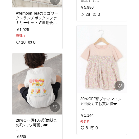
目玉！！
￥5,980
Afternoon Teaのロゴワー
バックリボンキャミワン
28
0
クスランチボックスファ
ピース 接触冷感 冷感 マ
ミリーセット💕運動会や
キシ丈 ロングワンピ ロン
ピクニックなどに便利な
グ ショート 2丈 体型カバ
￥1,925
ランチボックスセット✨
ー マタニティ ママ ワン
売切れ
保存容器が大小2個ずつ､
ピース レディース
トレー4枚､フォークとス
バックリボン マキシワン
10
0
プーン4本ずつが保冷バ
ピース
ッグで持ち運べるアイテ
ム✨保冷バッグには小物
の収納び便利なメッシュ
🔸Sunflower （サンフラ
ワー）🔸
#お弁当づくり
#あったら
便利
#ランチボックス
#
運動会
30％OFF🉐プティマイン
✨可愛くてお買い得❤️
petit main
￥1,144
【リンク】花柄シャーリ
28%OFF🉐10%㌽🔙🙌こ
売切れ
ングドッキングT★
のTシャツ可愛い❤️
8
0
🔸 Rakuten Fashion🔸
￥550
スーパーDEAL 10%ポイ