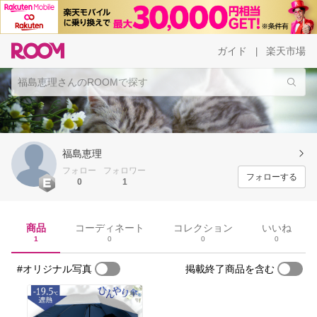
ガイド
楽天市場
|
福島恵理
フォロー
フォロワー
フォローする
0
1
商品
コーディネート
コレクション
いいね
1
0
0
0
#オリジナル写真
掲載終了商品を含む