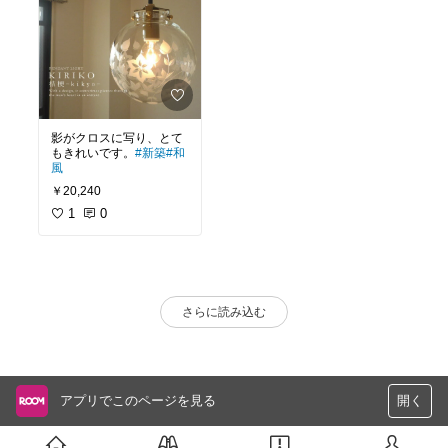
影がクロスに写り、とて
もきれいです。
#新築
#和
風
￥20,240
1
0
さらに読み込む
アプリでこのページを見る
開く