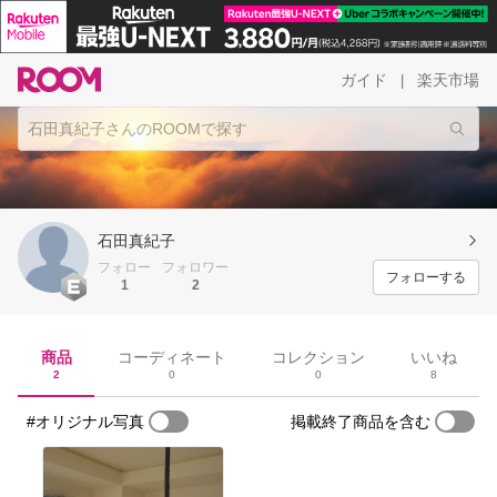
ガイド
楽天市場
|
石田真紀子
フォロー
フォロワー
フォローする
1
2
商品
コーディネート
コレクション
いいね
2
0
0
8
#オリジナル写真
掲載終了商品を含む