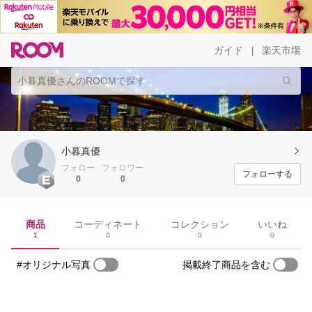
ガイド
楽天市場
|
小暮真優
フォロー
フォロワー
フォローする
0
0
商品
コーディネート
コレクション
いいね
1
0
0
0
#オリジナル写真
掲載終了商品を含む