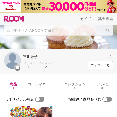
ガイド
楽天市場
|
宮川雛子
フォロー
フォロワー
フォローする
0
2
商品
コーディネート
コレクション
いいね
1
0
0
0
#オリジナル写真
掲載終了商品を含む