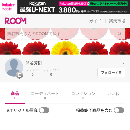
ガイド
楽天市場
|
熊谷芳樹
フォロー
フォロワー
フォローする
0
0
商品
コーディネート
コレクション
いいね
1
0
0
0
#オリジナル写真
掲載終了商品を含む