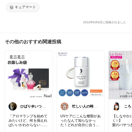
C ミスト化粧水 ボディーローション 日焼け【39ショップ/3,980
円以上で送料無料※沖縄除く】
キュアマート
2022年9月8日に投稿されました
その他のおすすめ関連投稿
ひばり＠いつも
忙しい人の時短
ころま
ありがとうござ
ご褒美 食品×
ふも
います✨
美容ROOM
「アロマランプを始めて
UVケアにこんな種類があ
【しなやか
みたいけど、何を揃えれ
ったなんて知らなかっ
く✨】
ばいいかわからない…
た！どれが自分に合うか
髪のパサつ
🥺」
じっくり選ぶのも楽しい
方、います