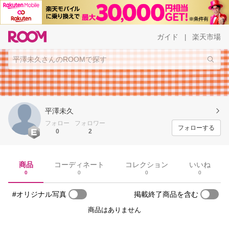
ガイド
楽天市場
|
平澤未久
フォロー
フォロワー
フォローする
0
2
商品
コーディネート
コレクション
いいね
0
0
0
0
#オリジナル写真
掲載終了商品を含む
商品はありません