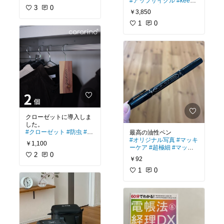
#アップサイクル
#keen
3
0
2年くらい普段使いのシ
￥3,850
ョルダーバッグを探して
いて、
1
0
やっと購入に至りまし
た。
アップサイクル生地でア
ップサイジング⤴️
クローゼットに導入しま
#クローゼット
#防虫
#レ
ッドシダー
#洋服
#オリジナル写真
#マッキ
￥1,100
ーケア
#超極細
#マッキ
2
0
ー
￥92
1
0