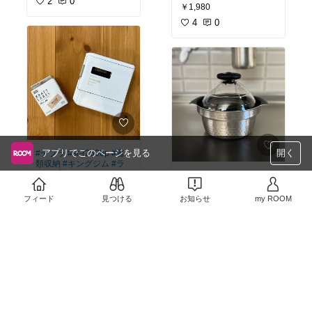
2
0
#ローズマリー
￥1,980
4
0
アプリでこのページを見る
開く
#テプラ
#sr-r2500p
#書
類収納
#キングジム
#ラ
ベルプリンター
#オリジ
#キッチンの相棒
ナル写真
￥7,820
￥8,600
フィード
見つける
お知らせ
my ROOM
17
0
4
0