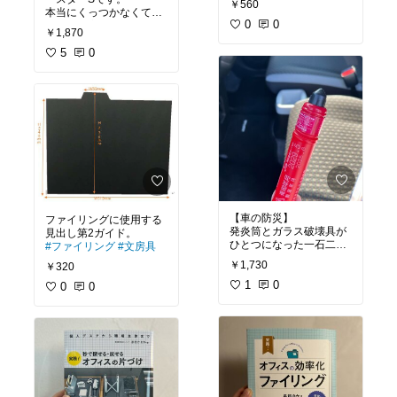
￥560
本当にくっつかなくて、
0
0
スルッと容器から離れま
￥1,870
#オリジナル写真
5
0
#買って
よかった
#セラベイク
#アデリア
【車の防災】
ファイリングに使用する
発炎筒とガラス破壊具が
ひとつになった一石二鳥
#ファイリング
#文房具
￥1,730
￥320
#オリジナル写真
#緊急脱
出
#ハンマー
1
0
#発炎筒
0
0