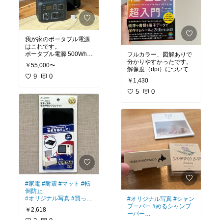
我が家のポータブル電源
はこれです。
ポータブル電源 500Wh
フルカラー、図解ありで
車中泊 大容量 ポータブル
分かりやすかったです。
￥55,000〜
バッテリー 防災 蓄電池
解像度（dpi）について
発電機 防災グッズ 停電
9
0
も、要件を満たす根拠が
￥1,430
電源 家庭用蓄電池 正弦波
分かりやすく説明されて
電動工具 アウトドア キャ
います。ネットで調べる
5
0
ンプ 災害 電気毛布 パワ
よりこの本一冊あれば、
ーアーク ソーラー バッテ
あちこち検索しなくて済
むので、買ってよかった
#オリジナル写真
です！
#ポータブル電源
#もしも
の備え
#防災
#オリジナル写真
#おすす
め本
#読書記録
#電子帳簿保存
法
#確定申告
#会計
#家電
#耐震
#マット
#転
倒防止
#オリジナル写真
#買って
#オリジナル写真
#シャン
よかった
プーバー
#めるシャンプ
￥2,618
ーバー