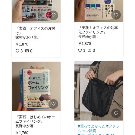
『実践！オフィスの効率
『実践！オフィスの片付
化ファイリング』
け』
#オリジナル写真
#おすす
#オリジナル写真
#おすす
￥1,870
￥1,870
めの本
め本
1
0
3
0
『実践！はじめてのホー
ムファイリング』
#買ってよかった
#ファッ
#オリジナル写真
#おすす
ション雑貨
￥1,760
め本