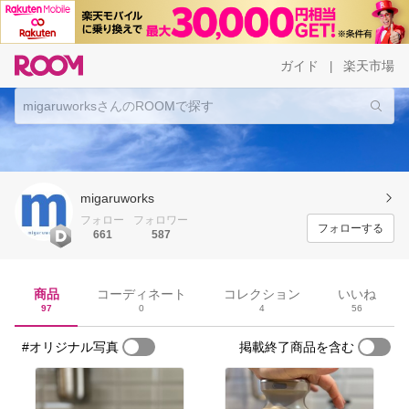
ガイド
楽天市場
|
migaruworks
フォロー
フォロワー
フォローする
661
587
商品
コーディネート
コレクション
いいね
97
0
4
56
#オリジナル写真
掲載終了商品を含む