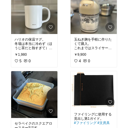
ハリオの保温マグ。
玉ねぎ麹を手軽に作りた
冬場は本当に冷めず（ほ
くて購入。
うじ茶だと熱すぎて）お
これまではスライサーで
蔵入りしていましたが、
人力ですっていたので、
￥1,980
￥9,900
最近ホットカフェラテに
作るのが億劫になってい
使ったらちょうど良い温
5
0
ました。が、これがあれ
4
0
度に！
ばあっという間！
買ってよかったです。
軽くて持ちやすく、飲み
大根おろしもふんわりで
口が薄く口当たりも良い
きて、美味しかったで
のがお気に入り。
す。
※外側のコーティングは
ややはがれやすいので、
#買ってよかった
#時短家
扱いは優しく。
事
#オリジナル写真
「失敗したかも…」と思
#レコルト
#フードプロセ
っていたけれど、ラテ派
ッサー
#コードレス
にはぴったりのマグでし
ファイリングに使用する
#オリジナル写真
#買って
よかった
#保温マグ
#ハ
#ファイリング
#文房具
セラベイクのスクエアロ
リオ
#HARIO
ースターSです。