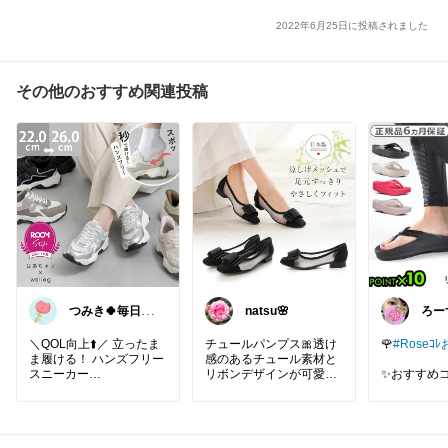
2022年6月25日に投稿されました
その他のおすすめ関連投稿
つみき🍀毎日を
natsu🌸
ろー
ご機嫌にする♡
カル
屋さ
＼QOL向上⬆️／ 立ったま
チュールパンプス🎀透け
🌹
#Roseｺ
ま履ける！ ハンズフリー
感のあるチュール素材と
スニーカー
リボンデザインが可愛
✨おすすめ
く、コーデのアクセント
✨
✅ かがまず履けるハンズ
にぴったり🎀✨
フリー設計
フラットタイプのぺたん
🌹
#Roseｺﾚ
✅ 抱っこ中・荷物が多い
こパンプスだから歩きや