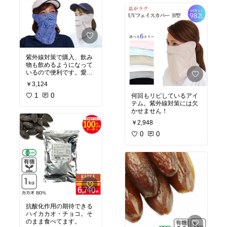
紫外線対策で購入、飲み
物も飲めるようになって
いるので便利です。愛用
してます。
￥3,124
1
0
何回もリピしているアイ
テム。紫外線対策には欠
かせません！
￥2,948
0
0
抗酸化作用の期待できる
ハイカカオ・チョコ。そ
のまま食べてます。