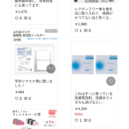
紫外線対策に。冷房対策
にも使ってます。
レクチンフリー食を食生
￥1,470
活に取り入れて、体調が
かつてないほど良くなり
0
0
ました！
￥1,980
1
0
手作りマスク用に買いま
した！
￥484
これはずっと使っている
洗濯用洗剤、洗濯水でメ
0
0
ダカも泳げるとい
う・・・。
￥4,334
売切れ
1
0