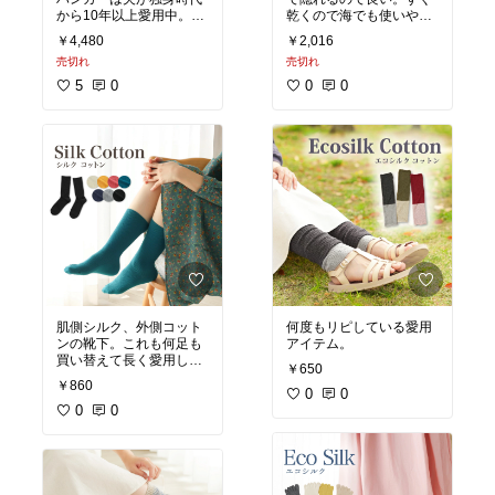
浄水器だけでろ過した水
から10年以上愛用中。10
乾くので海でも使いやす
はなかなか飲む気になら
年以上使っても買い替え
いです。
なくなります。
￥4,480
￥2,016
必要なしで、まだまだず
ずっと愛用していて、も
売切れ
売切れ
っと使える。結局はコス
う3台目です。
パが良いです！
5
0
0
0
肌側シルク、外側コット
何度もリピしている愛用
ンの靴下。これも何足も
アイテム。
買い替えて長く愛用して
￥650
います。
￥860
0
0
0
0