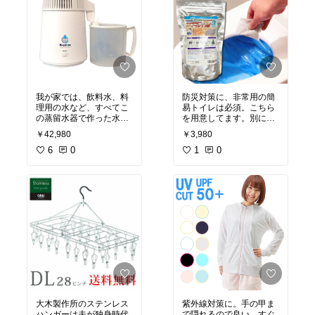
我が家では、飲料水、料
防災対策に、非常用の簡
理用の水など、すべてこ
易トイレは必須。こちら
の蒸留水器で作った水を
を用意してます。別に黒
使ってます！蒸留水と
ビニール袋も必要だけ
￥42,980
￥3,980
は、水を沸騰させて出来
ど、凝固剤のみのこのタ
た水蒸気(湯気)を冷却
6
0
イプは断然お得です！
1
0
し、また水に戻したもの
です。
この過程を経ることによ
り不純物を含まない純度
が限りなく高い純水(蒸留
水）となります。
私は、高性能の浄水器シ
ーガルフォーに一度通し
た水をさらにこの蒸留水
器に通していますが、蒸
留水器の内部はすぐにひ
どい汚れになります（に
おいもある）・・・浄水
器に通した水なのに！こ
大木製作所のステンレス
紫外線対策に。手の甲ま
の汚れを見てしまうと、
ハンガーは夫が独身時代
で隠れるので良い。すぐ