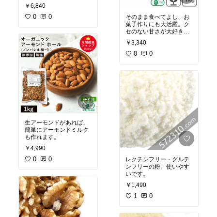
￥6,840
0
0
そのまま食べてよし、お
菓子作りにも大活躍。ク
セのない甘さが大好きで
す。
￥3,340
0
0
生アーモンドがあれば、
簡単にアーモンドミルク
も作れます。
￥4,990
0
0
レクチンフリー・グルテ
ンフリーの粉。使いやす
いです。
￥1,490
1
0