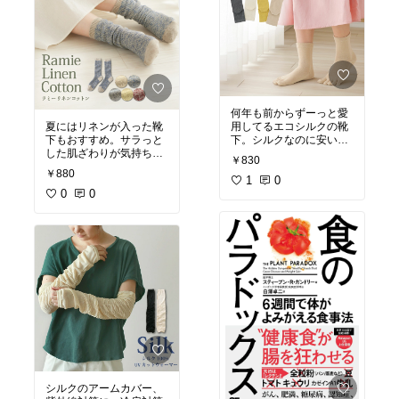
何年も前からずーっと愛
夏にはリネンが入った靴
用してるエコシルクの靴
下もおすすめ。サラっと
下。シルクなのに安い。
した肌ざわりが気持ちい
足がいつも快適！天然素
￥830
い。
材の靴下を履き始めた
￥880
ら、化繊の靴下には戻れ
1
0
0
0
ません～。私の定番で
す。
シルクのアームカバー、