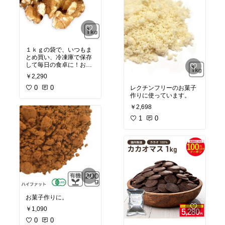
１ｋｇの袋で、いつもま
とめ買い、冷凍庫で保存
して毎日の食卓に！お菓
子作りに！
￥2,290
0
0
レクチンフリーのお菓子
作りに使っています。
￥2,698
1
0
お菓子作りに。
￥1,090
0
0