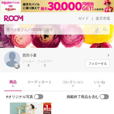
ガイド
楽天市場
|
恩田小夏
フォロー
フォロワー
フォローする
0
1
商品
コーディネート
コレクション
いいね
1
0
0
0
#オリジナル写真
掲載終了商品を含む