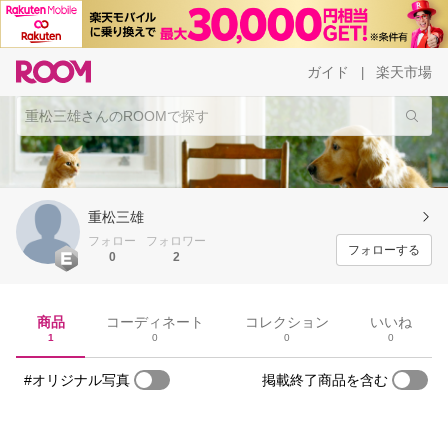
ガイド
楽天市場
|
重松三雄
フォロー
フォロワー
フォローする
0
2
商品
コーディネート
コレクション
いいね
1
0
0
0
#オリジナル写真
掲載終了商品を含む