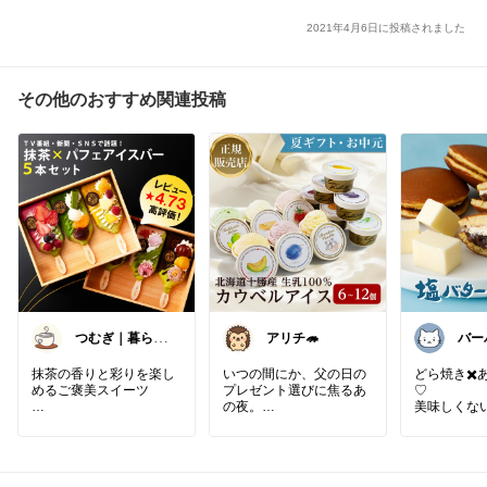
2021年4月6日に投稿されました
その他のおすすめ関連投稿
つむぎ｜暮らし
アリチ🦔
バー
を少し豊かに
男子
抹茶の香りと彩りを楽し
いつの間にか、父の日の
どら焼き✖️
めるご褒美スイーツ
プレゼント選びに焦るあ
♡
の夜。
美味しくな
・老舗ならではの抹茶の
し！！！
味わいを楽しめる
「何が喜ぶかな…」と悩
・見た目も華やかなパフ
みながらも、
#ティータ
ェ風アイス
北海道の素材たっぷりの
#我が家の