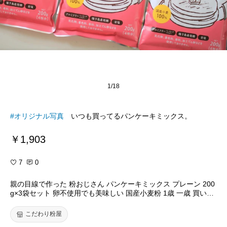
1/18
#オリジナル写真
いつも買ってるパンケーキミックス。
￥1,903
7
0
親の目線で作った 粉おじさん パンケーキミックス プレーン 200
g×3袋セット 卵不使用でも美味しい 国産小麦粉 1歳 一歳 買い回
り アルミフリーベーキングパウダー使用 ホットケーキ 安心でき
る原材料だけを使用 無香料 メール便 子供 おやつ
こだわり粉屋