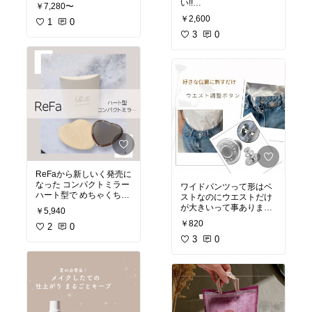
ちゃくちゃ使える!!
い!!
￥7,280〜
私のお気に入りは 40番で
ほんとお肌ツルツルにな
￥2,600
す♡♡
1
0
るし 気になる小じわがマ
シになってる！
3
0
#オリジナル写真
#オリジナル写真
#シャネル
#毛穴ケア
#落ちないリップ
#プチプラコスメ
#バズり商品
#韓国コスメ
#おすすめ商品
#レチノール
#買って良かった物
#COSRX
#楽天room
#美肌対策
#オススメ商品
#買って良かった物
#楽天room
ReFaから新しいく発売に
なった コンパクトミラー
ワイドパンツって形はベ
ハート型で めちゃくちゃ
ストなのにウエストだけ
可愛い♡♡
が大きいって事ありませ
￥5,940
んか？
￥820
2
0
このボタンを付けるだけ
#オリジナル写真
で お直ししなくても 簡単
3
0
#自分へのご褒美
に自分のジャストサイズ
#夏小物
になる！
#ReFa
付け方も ピンを指すだけ
#コンパクトミラー
なので 履いたまま付けら
#おすすめ商品
れる！
#買って良かった物
私は4つ買って めちゃく
#楽天room