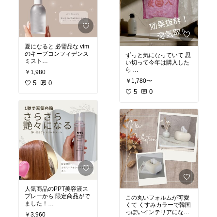
ちゃ重宝してます❤️
#オリジナル写真
#買ってよかった
#おすすめ商品
#調整ボタン
夏になると 必需品な vim
#デニムお直し
のキープコンフィデンス
ずっと気になっていて 思
#簡単調整
ミスト
い切って今年は購入した
#楽天room
めちゃくちゃ細かいミス
ら
￥1,980
トでメイクキープできて
なんで早く買わなかった
￥1,780〜
保湿もできる優秀ミス
5
0
んだろう…と後悔。。。
ト！
今年は梅雨明けがはやか
5
0
ったけど
#オリジナル写真
クローゼットのジメジメ
#メイクキープ
感もなく 消臭効果ありで
#vim
効果抜群だった！
#メイク崩れ防止
かや袋の色が可愛くて 吊
#マイクロミスト
り下げられて 半永久的に
#潤いチャージ
使えるなんて
#おすすめ商品
言う事なし！
#買って良かった物
#楽天room
#オリジナル写真
#湿気対策
#梅雨対策
#買って良かった物
人気商品のPPT美容液ス
#おすすめ商品
プレーから 限定商品がで
この丸いフォルムが可愛
#楽天room
ました！
くて くすみカラーで韓国
カモミール&ウッディム
っぽいインテリアになる
￥3,960