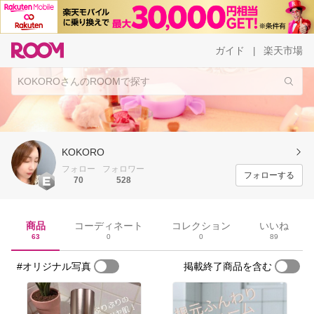
ガイド
楽天市場
|
KOKORO
フォロー
フォロワー
フォローする
70
528
商品
コーディネート
コレクション
いいね
63
0
0
89
#オリジナル写真
掲載終了商品を含む