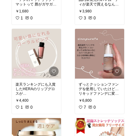
マットって 唇がガサガサ
ィが楽天で買えるなんて
に乾燥したりするけど
嬉し過ぎる！
￥1,680
￥3,980
これは いい感じにしっと
めちゃくちゃ可愛い♡♡
りしていて 唇 あれませ
1
0
3
0
ん。
#オリジナル写真
色味も 可愛いしコスパも
#ベストコスメ
いいので 全色揃えたい！
#HERA
(笑)
#リップバーム
#おすすめ商品
#オリジナル写真
#韓国コスメ
#ナチュラルコスメ
#買って良かった物
#韓国コスメ
#楽天room
#マットリップ
#シスターアン
#おすすめ商品
#買って良かった物
#楽天room
楽天ランキングにも入賞
ずっとクッションファン
したHERAのリップグロ
デを使用していたけど…
スが
リキッドファンデに変え
可愛い♡♡
てみることに！
￥4,400
￥6,800
唇に密着しながらも ぷる
私好みの薄づきで 程よい
ん感があり ヌーディピン
1
0
カバー力があり
7
0
クがたまらない‼️
ツヤ感最高なsinnpurete
のリキッドファンデーシ
#オリジナル写真
ョン
#韓国コスメ
大好きになりました！
#HERA
#リップグロス
#オリジナル写真