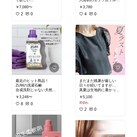
て欲しい
入浴剤のエプソムソル
KANEBOの下地クリーム
ト！
￥7,080〜
￥3,780
乾燥しないし ツヤでるし
海外セレブやモデルさん
肌が綺麗になる！
2
0
も愛用しているらしい
4
0
ベストコスメです！
エプソムソルト
体がの芯からポカポカす
#オリジナル写真
る感じがあり 身体の疲れ
#おすすめスキンケア
もマシになってる気もす
#美肌
るし お肌も綺麗になって
#透明感
る気がする(個人の感想で
#下地クリーム
す)
#朝クリーム
何か良い気がする！
#ツヤ肌
コスパがめちゃくちゃ良
#買ってよかった物
いし そのまま置いてても
#オススメ商品
オシャレなパッケージ
#楽天room
オススメです♡♡
#オリジナル写真
最近のヒット商品！
まだまだ残暑が厳しい
#買ってよかった
ZUMの洗濯石鹸
日々が続いてますが…
#美容マニア
合成洗剤じゃない天然成
真夏は生地的に暑かった
#美肌
分の石鹸なので
トップスが今 大活躍しま
#バスタイム
￥3,248〜
￥5,100
環境にも良い！ 柔軟剤な
した！
#エプソムソルト
売切れ
くても ふわふわな仕上が
8
0
可愛いしキレイめだし ナ
#入浴剤
り！
イスなトップスでした♡
2
0
#おすすめ商品
香りは フランキンセンス
♡
#楽天room
の良い香り♡♡
出番もそろそろ今週で終
次はラベンダーの香りを
わりかなぁ〜
使ってみようかな♬｡.
#オリジナル写真