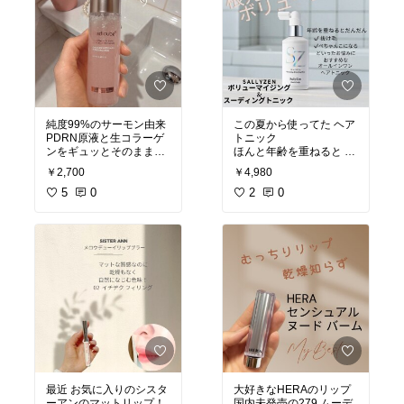
純度99%のサーモン由来
この夏から使ってた ヘア
PDRN原液と生コラーゲ
トニック
ンをギュッとそのまま閉
ほんと年齢を重ねると 頭
じ込めたセラム！
皮のお悩みも出てきて
￥2,700
￥4,980
メイクの上からミストす
イヤになる(笑)
ると ツヤ肌になって メイ
5
0
こちら韓国のSallyzen オ
2
0
クもちも良い！
ールインワントニックは
頭皮にいい成分配合で 抜
け毛予防や 髪のボリュー
#オリジナル写真
ム出したい方
#透明感
にはおすすめです！
#韓国コスメ
#保湿ケア
#オリジナル写真
#保湿ミスト
#頭皮ケア
#おすすめ商品
#韓国コスメ
#買って良かった物
#頭皮お悩み
#楽天room
#オールインワントニッ
ク
#おすすめ商品
#買って良かった物
最近 お気に入りのシスタ
大好きなHERAのリップ
#楽天room
ーアンのマットリップ！
国内未発売の279 ムーデ