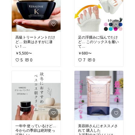
#ツヤ感
#透明感
#おすすめ商品
#つや肌
#買って良かった物
#sinnpurete
#楽天room
#リキッドファンデ
#神ファンデ
#買って良かった物
#おすすめ商品
#楽天room
高級トリートメントだけ
足の浮腫みに悩んでたけ
ど… 効果はさすがに凄
ど… このソックスを履い
い！
て
週1の使用で しっとりま
寝るようになってから い
￥5,500〜
￥680〜
とまって 香りも大人な高
つの間にか浮腫まなくな
級な香り！
5
0
った！
7
0
これ ほんと凄い！
#オリジナル写真
#ベストコスメ
#オリジナル写真
#おすすめヘアケア商品
#健康グッズ
#ケラスターゼ
#おすすめ商品
#ヘアトリートメント
#買って良かった物
#買ってよかった物
#浮腫み防止ソックス
#オススメ商品
#血行促進
#楽天room
#楽天room
一年中 使っているけど…
美容師さんにオススメさ
今からの季節は絶対使っ
れて 購入した