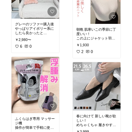
#オリジナル写真
#買ってよかった
#美肌効果
#食べる美容液
グレーのソファー購入後
#コラーゲン生成
やっぱりアイボリー系に
朝晩 肌寒いこの季節に丁
#ハトムギ
したら良かったと
度いい！
#食べるハトムギ
思っていたら めちゃくち
この上にジャケット羽織
#おすすめ商品
￥2,980〜
ゃ可愛い ソファーカバー
って オフィススタイルに
#楽天room
￥1,930
を見つけました♬｡.
6
0
もOK!
アイボリーのカバーのお
首周り締め付け感なしで
2
0
陰で お部屋も明るくなっ
着心地が良いニット🤗
て大満足♡♡
#オリジナル写真
#買ってよかった
#オリジナル写真
#高見え
#買ってよかった
#オフィスカジュアル
#韓国インテリア
#春ニット
#ソファーカバー
#デニムコーデ
#オススメ商品
#おすすめ商品
#楽天room
#楽天room
春に向けて 新しい靴が欲
ふくらはぎ専用 マッサー
しい！
ジ機
めちゃくちゃ 履きやすそ
操作が簡単で手軽に使え
う！
￥3,999
るし コンパクトなので邪