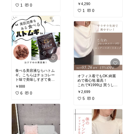
スクの香りでいい匂い♡
ティッシュボックス
￥4,290
♡
1
0
陶器なので しっかりして
スプレーするだけで ツヤ
るし 高みえします！
1
0
髪になるうえに良い香
り！
#オリジナル写真
#模様替え
#オリジナル写真
#モノトーンインテリア
#ベストコスメ
#ナチュラルインテリア
#ツヤ髪
#おすすめ商品
#洗い流さないトリート
#韓国雑貨
メント
#買って良かった物
#ヘアスプレー
#楽天room
#数量限定商品
#おすすめ商品
#買って良かった物
#楽天room
食べる美容液ならハトム
ギ。こちらはチョコレー
オフィス着でもOK 綺麗
ト味で美味しすぎて食べ
めで着心地 最高！
たらとまらない！
これで¥1999は 買うしか
￥888
ヨーグルトにかけてもよ
ない！
￥2,699
し、オーツミルクにはち
6
0
みつかけてシリアル風も
#オリジナル写真
5
0
オススメ！
#買ってよかった
ターンオーバー促進、ニ
#高見え
キビ・肌荒れ予防、コラ
#綺麗めTシャツ
ーゲン生成を助ける、保
#韓国スタイル
湿効果とデパコスよりよ
#おすすめ商品
っぽどお肌キレイになる
#楽天room
よ！