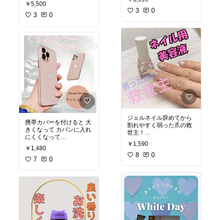
￥5,500
魔にならない！
3
0
初めの一掴みはなかなか
3
0
のパワーで痛い〜ってな
#欲しい物リスト
りますが これがめちゃく
#春靴
ちゃ効きます！
#履きやすい靴
10分で自動で切れるので
#オシャレ靴
安心！
#楽天room
気持ちいいし お陰様で浮
腫みも取れました♡♡
#オリジナル写真
#お買い物メモ
#マッサージ機
#浮腫解消
#買ってよかった物
#おすすめ商品
ジェルネイル辞めてから
携帯カバーを付けると 大
#楽天room
割れやすく弱った爪の救
きくなって カバンに入れ
世主！
にくくなって
塗ってすぐ乾くし 素爪が
￥1,590
困ってた時に見つけた iP
綺麗に♡♡
￥1,480
honeに直接 貼れるシー
8
0
ル
7
0
#オリジナル写真
くすみカラーが 何とも言
#時短美容
えないぐらい 可愛いiPho
#ナチュラルコスメ
neになりました♡♡
#買ってよかった物
#ネイル用美容液
#オリジナル写真
#エテュセ
#買ってよかった
#楽天room
#スマホアクセサリー
#スマホケース