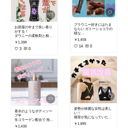
#iPhoneシール
#オシャレカバー
#くすみカラー
#おすすめ商品
#楽天room
ブラウニー好きにはたま
お部屋の中まで良い香り
ならい ガトーショコラの
がする！
様な
ダウニーの柔軟剤と相性
しっとり濃厚で上品なお
￥1,458
バツグン🫶
味✨
￥1,398
ホワイトデーのお返しに
14
0
#オリジナル写真
3
0
もオススメ❗️
#買ってよかった
#柔軟剤好き
#芳香ビーズ
#オリジナル写真
#ダウニー
#買ってよかった
#楽天room
#お試しスイーツ
#手土産
#ばら撒きスイーツ
#ブラウニー
#ガトーショコラ
#ホワイトデー
#楽天room
姿勢が綺麗な女性は美し
香水のようなボディソー
い！
プ🌹
猫背が気になっていたの
生コラーゲン配合で 泡立
で こちらを使用したとこ
￥1,995
ち良く サラサラ肌に❤️
ろ
￥1,430