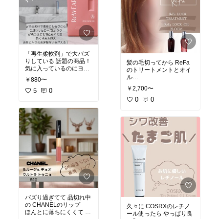
#オリジナル写真
#韓国ファッション
#ランドリー
#お出かけコーデ
#おうち時間充実
#買ってよかった
#お洗濯
#夏トップス
#買ってよかった物
#楽天room
#おすすめ商品
#楽天room
「再生柔軟剤」で大バズ
りしている 話題の商品！
髪の毛切ってから ReFa
気に入っているのにヨレ
のトリートメントとオイ
てきたって悩んでた服が
ル
￥880〜
洗う度によみがえる！
使い出してツヤサラ!!
￥2,700〜
香りも最高すぎる！
5
0
少量でいいので めちゃく
ちゃコスパが良い！
0
0
#オリジナル写真
#買ってよかった
#オリジナル写真
#再生柔軟剤
#おすすめヘアケア
#服がよみがえる
#美容マニア
#バズり商品
#ツヤ髪
#おすすめ商品
#ReFa
#楽天room
#リファ
#ヘアトリートメント
#買って良かった物
#おすすめ商品
#楽天room
バズり過ぎてて 品切れ中
の CHANELのリップ
久々に COSRXのレチノ
ほんとに落ちにくくて め
ール使ったら やっぱり良