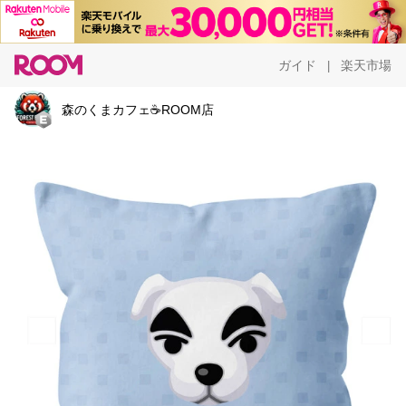
ガイド
楽天市場
|
森のくまカフェ☕ROOM店