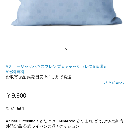
1/2
#ミュージックハウスフレンズ
#キャッシュレス5％還元
#送料無料
お取寄せ品 納期目安:約1ヵ月で発送
さらに表示
あつまれ どうぶつの森グッズ「あつまれ どうぶつの森 海外限定
品 公式ライセンス品 / クッション」です。
￥9,900
3月20日発売予定の「あつまれどうぶつの森」デザインとなって
います。
51
1
おそろいのコーディネートで、無人島生活を楽しみましょう！
Animal Crossing / とたけけ / Nintendo あつまれ どうぶつの森 海
公式ライセンス品
外限定品 公式ライセンス品 / クッション
とたけけver クッション