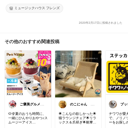
ミュージックハウス フレンズ
・Nintendo official UK store
・任天堂公式ライセンス品
2020年2月17日に投稿されました
#ミュージックハウスフレンズ
#任天堂
#ニンテンドースイッチ
#NintendoSwitch
その他のおすすめ関連投稿
#どうぶつの森
#あつまれどうぶつの森
#あつ森
#プレゼント
#誕生日
#クリスマス
#お買い物マラソン
#スーパーSALE
#スーパーセール
#大感謝祭
#大人も楽しめる
#最安値
ご褒美グルメと
のこにゃん 💛
プッ
#おすすめ
便利キッチン
ねこ3匹と暮ら
×暮
す🐾
🐶🍨夏のおうち時間に、
🌟こんなの欲しかった🌟
チワワが愛
一緒にひんやりおやつ♪ス
猫ラウンジチェア🌟リラ
で、ノリノ
ムージーアイス
ックス＆爪研ぎ🌟耐摩擦
ーをお探し
性と耐傷性のサイザルマ