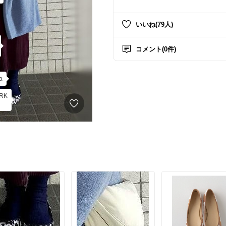
いいね(79人)
コメント(0件)
a
RK