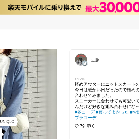
豆豚
153cm
軽めアウターにニットスカート
今日は暖かい日だったので軽め
合わせてみました。
スニーカーに合わせても可愛い
#冬コーデ
#買ってよかった
#お
プラコーデ
UNIQLO
79
0