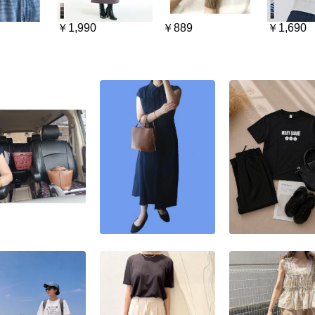
￥1,990
￥889
￥1,690