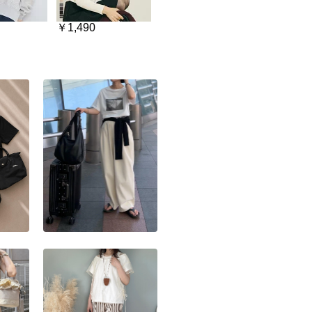
￥1,490
￥990
￥1,490