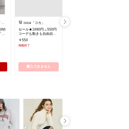
／グ
coca「コカ」
Rakuten Fashion
(W)
セール★1690円→550円
rps ロングリブハンドウォ
イバ
コーデも動きも自由自
ーマー アールピーエス フ
 グ
在！リブニットIラインス
ァッション雑貨 手袋 グレ
￥550
￥699
ー
カート レディース タイト
ー ホワイト
掲載終了
売切れ
ラック
Iライン リブ ストレート
シルバ
ストレッチ メール便不可
ゴー
ten
購入できません
楽天市場で見る