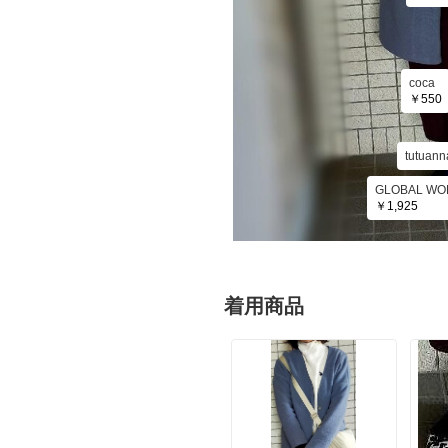
coca
￥550
tutuann
GLOBAL WO
￥1,925
着用商品