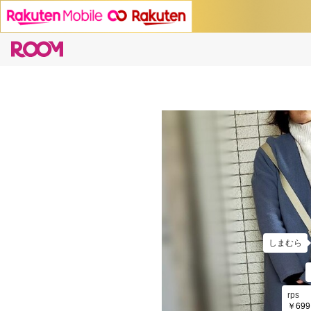
しまむら
rps
￥699