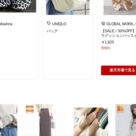
utuanna
UNIQLO
GLOBAL WORK
ローバルワーク
バッグ
【SALE／30%OFF】
ラクッションハッス
レエ GLOBAL WORK
￥1,925
ローバルワーク シュ
売切れ
ズ・靴 パンプス ブ
ブラウン ホワイト 
ー グレー パープル 
ルド【RBA_E】[Raku
Fashion]
楽天市場で見る