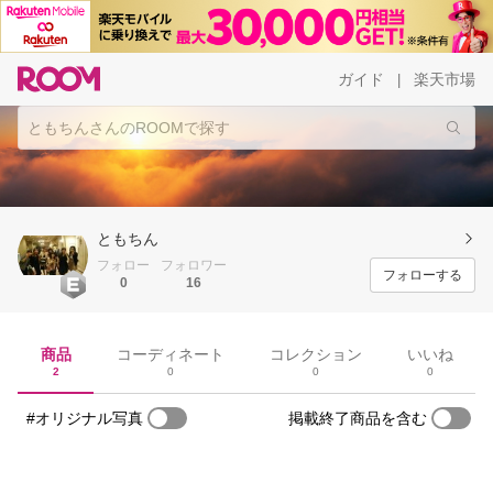
ガイド
楽天市場
|
ともちん
フォロー
フォロワー
フォローする
0
16
商品
コーディネート
コレクション
いいね
2
0
0
0
#オリジナル写真
掲載終了商品を含む