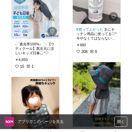
#冷房対策
#ライトアウタ
ー
#ママファッション
#
上品コーデ
#大人可愛い
#お買い物メモ
#淡色コー
デ
#アウトドアスタイル
#2026春夏
#休日スタイ
ル
#リボン
#買ってよかった
主にキ
ッチン用品に使ってる♡*
今やなくてはならない存
在です！！
˗ˏˋ 遮光率100%♩ˎˊ˗ 【ラ
￥980
ディクール】異次元に涼
208
0
しいキッズ日傘◡̈ *♡
#オリジナル写真
#お買い
￥4,950
物メモ
#便利グッズ
#キ
こちらは折りたたみ
ッチン用品
傘⸜ෆ⸝‍
15
1
#梅仕事
#除菌
#除菌ス
プレー
#お買い物メモ
#ママに優
しい
#暑さ対策
#通学グ
ッズ
#小学生ママ
#晴雨
兼用
#日焼け対策
#新学
期準備
#お出かけグッズ
#機能性重視
#便利グッズ
#登下校
#入学
#入学準備
#小学生
アプリでこのページを見る
開く