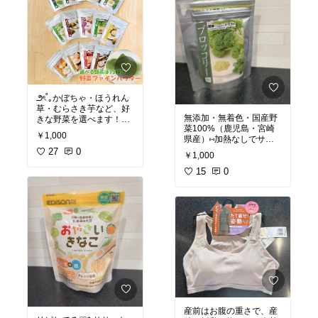
⁠౨ৎ˚｡⁠かぼちゃ・ほうれん
草・むらさき芋など、好
無添加・無着色・国産野
きな野菜を選べます！国
菜100%（鹿児島・宮崎
産野菜100%・無添加・
￥1,000
県産）⁠⑅⁠加熱なしでサッ
アレルゲンフリーで安
と混ぜるだけ♡*
心！
27
0
￥1,000
さっき投稿した、たんぱ
15
0
加熱なしで混ぜるだけ！
く質や鉄分が摂れる「お
離乳食の時短に大活躍♡
やさいきなこ」と混ぜる
きれいな発色でキャラ弁
と、ビタミンCの相乗効
やイベントごはん、お菓
果で栄養吸収率アップに
子作りにも便利♪
もなるよ♪
#1000円ポッキリ
#買い
まわり
#お買い物マラソ
#オリジナル写真
#お買い
ン
#離乳食
#ベビーフー
物メモ
ド
#野菜パウダー
#無添
#離乳食
#ベビーフード
#
加
#キャラ弁
#育児便利
ブロッコリー
#野菜パウ
グッズ
#ママの味方
#お
ダー
#無添加
#国産野菜
#
買い物メモ
#我が家のお
ワンオペ育児
#離乳食準
取り寄せ
産前はお腹の重さで、産