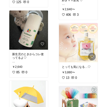
好きママ必見 ♡*
便利
125
0
￥2,640〜
どんな角度からでも最後
まで飲み干せる、b.boxの
406
3
優秀シッピーカップ◡̈ *
大人気のディズニーコレ
クションから、新柄が仲
間入りしましたよ𓍯
𓅯 またまた嬉しい経由購
入ありがとうございます
◡̈ ◌*
新生児のときからコレ使
ってるよ♡
#オリジナル写真
#お買い物メモ
#マタニテ
とっても気になる…♡
￥2,640
ィコーデ
#プレママ
#オリジナル写真
#出産祝
#b.box
#ビーボックス
#
い
#マタママ
85
0
￥3,880〜
シッピーカップ
#ストロ
13
0
ーマグ
#ベビーマグ
#ス
パウト
#漏れないマグ
#
ディズニーグッズ
#ミッ
キー
#ミニー
#プーさん
#
トイストーリー
#育児便
利グッズ
#ママの味方
#
出産祝い
#ベビーギフト
#プレゼント
#赤ちゃん用