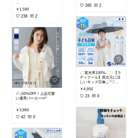
調節できる！
かけグッズ
#入学準備
#
シャリシャリもふわふわ
285
2
#お買い物メモ
#プレママ
夏
#小学生
#小1男子
#
￥1,580
もお好み通り 🍧
#キッズコーデ
#ランキン
シンプル
グ１位
238
2
𓂂 冷凍フルーツもそのま
ま削れる！
健康的で美味しい無添加
スイーツが完成 🌱
𓂂コンパクトにすっきり収
納できる！
出しっぱなしでも可愛い
♡
くすみ感のあるお洒落カ
ラー 🌼
˗ˏˋ 遮光率100%♩ˎˊ˗ 【ラ
ディクール】異次元に涼
#おうちカフェ
#キッチン
しいキッズ日傘◡̈ *♡
家電
#夏のおすすめ
#お
やつタイム
#北欧ナチュ
￥4,950
なんかすごい👍
ラル
#お買い物メモ
#時
𓍯𓂂50%OFF！上品可愛
23
0
短家事
#おうち時間充実
い優秀パーカー୨୧*
#お買い物メモ
#ママに優
#オシャレ家電
#生活家電
しい
#暑さ対策
#通学グ
#スマート家電
#かき氷
#
・大人カジュアルに華や
ッズ
#小学生ママ
#晴雨
￥3,960
カキ氷
#無添加
かさをプラス ！
兼用
#日焼け対策
#新学
#時短家電
#ママのご褒美
・お出かけ先や車内での
42
0
期準備
#お出かけグッズ
#ギフト
#プレゼント
#大
ちょっとした冷房対策に
#機能性重視
#便利グッズ
人可愛い
𓅯
#登下校
#入学
#入学準備
・大人可愛いデザイン◡̈ *
#小学生