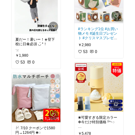
品
#買ってよかった
#オ
リジナル写真
#ランキング1位
#お買い
物メモ
#誕生日プレゼン
ト
#クリスマスプレゼン
夏だー！暑いー！☀️登下
ト
#大人も楽しめる
#出
校に日傘必須 ◡̈ *！
￥2,980
産祝い
#おうち時間充実
53
0
𓍯遮熱・遮光・UVカッ
￥1,980
ト機能つきで、強い日差
しをしっかりガード ☀️
53
0
𓍯1コマが【透明窓】に
なっているから、前が見
えやすくて安全面もバッ
チリ🎒
𓍯子どもの成長に合わせ
て選べる50cm・55cmの
2サイズ展開！
#オリジナル写真
#1歳の
誕生日
#親子ペアルック
#マタママ
#プレママ
#キ
❀可愛すぎる限定カラー
ッズコーデ
#日焼け対策
✻今だけ特別価格 𓆸 ◌
#暑さ対策
#ランドセル
#
𓍯 7/10 クーポンで1580
大人可愛い対策
#通学グ
𓂂 氷の細かさを無段階で
円→1264円 ❀◌
￥5,478
ッズ
#小学生ママ
#お出