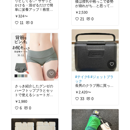
リピしてる♡* ササッと
備
#ママの味方
#時短家
後は授乳や抱っこで姿勢
かける・混ぜるだけで簡
事
が崩れがち…と思って買
単に栄養アップ！救世
ってみました☺︎！
￥2,530
主⁠౨ৎ˚｡⁠
￥324〜
姿勢が矯正されてるかは
21
0
常備しておくと本当に便
11
0
分からないのですが、付
利でおすすめです♪
け心地は良いです✨ 着け
ると「よし、意識して姿
#オリジナル写真
#お買い
勢を良くしよう！」と思
物メモ
えるスイッチになります
#離乳食
#ベビーフード
#
🌷
エジソンママ
#おやさい
きなこ
#鉄分補給
#たん
ぱく質
#育児便利グッズ
※授乳中の使用は圧迫に
#ワンオペ育児
#おやつの
なっちゃうのでNGか
時間
#ママの味方
な！！卒乳後の姿勢ケア
や、体型戻しにオススメ
します✨授乳中だけど、
#テイク6
#ジェットブラ
試してみたら胸ぱんぱん
ック
で泣いた。笑
長男のクラブ用に買った
さっき紹介したグンゼの
けどテイク9買いなおす
ハーフトップブラとセッ
￥2,420〜
かな！スポーツしてる子
トで使えるショートガー
は大きいのが良いかも
33
0
ドルもあるよ♡*
￥1,980
#オリジナル写真
#買って
♡？
よかった
#ルームウェア
テイク6は次男のお茶と
今はまだ骨盤ベルトを使
6
0
#着心地重視
#楽してキレ
か冷たいお菓子とかいれ
っているので試してない
イ
#吸汗速乾
るのにとっても役立って
けど、もう少し落ち着い
るよ🎵*
たらセットで使ってみた
いなぁ🥺
#オリジナル写真
#お買い