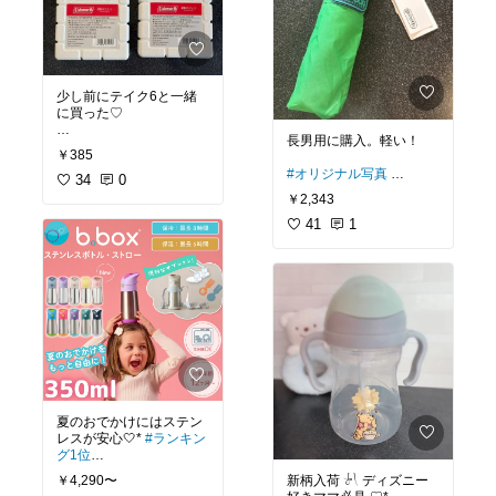
物メモ
#レジャー
#アウ
ぽっこりお腹や骨盤・ヒ
トドア
ップラインのケアにすご
#ピクニック
#部活
#コー
く良さそう…！
ルマン
苦しくない補正下着を探
している方はチェックし
少し前にテイク6と一緒
てね✅
に買った♡
長男用に購入。軽い！
#オリジナル写真
#お買い
#お買い物メモ
#着心地重
￥385
物メモ
#旅行に便利
#ス
視
#楽してキレイ
#ルー
#オリジナル写真
ポーツファッション
34
0
ムウェア
#吸汗速乾
#お買い物メモ
#入学準備
￥2,343
#プチプラ
#買ってよかっ
た
41
1
#折りたたみ傘
#小学生
#小１男子
夏のおでかけにはステン
レスが安心🤍*
#ランキン
グ1位
新柄入荷 𓍯 ディズニー
￥4,290〜
#お買い物メモ
#あったら