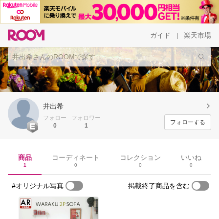
ガイド
楽天市場
|
井出希
フォロー
フォロワー
フォローする
0
1
商品
コーディネート
コレクション
いいね
1
0
0
0
#オリジナル写真
掲載終了商品を含む