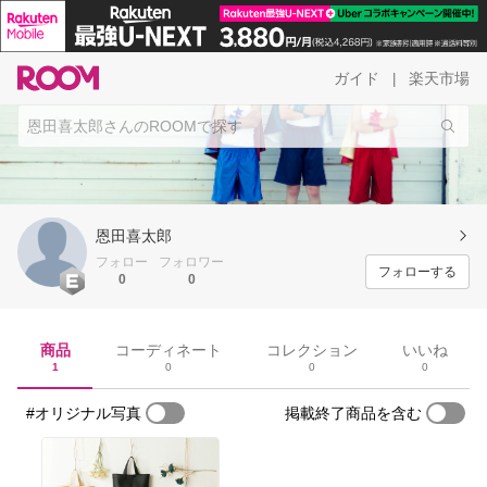
ガイド
楽天市場
|
恩田喜太郎
フォロー
フォロワー
フォローする
0
0
商品
コーディネート
コレクション
いいね
1
0
0
0
#オリジナル写真
掲載終了商品を含む