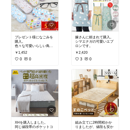
プレゼント様になごみを
嫁さんに頼まれて購入。
購入。
シマエナガの可愛いエプ
色々な可愛いらしい鳥が
ロンです。
いて喜んでもらえまし
￥1,452
￥2,420
た。
0
0
3
0
XHを購入しました。
組み立てに2時間程かか
同じ値段帯のポケットコ
りましたが、値段も安か