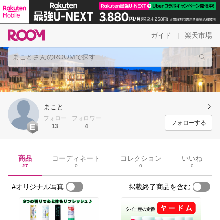
ガイド
楽天市場
|
まこと
フォロー
フォロワー
フォローする
13
4
商品
コーディネート
コレクション
いいね
27
0
0
0
#オリジナル写真
掲載終了商品を含む