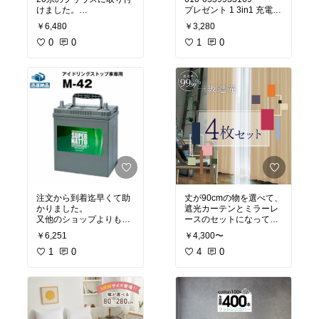
けました。
プレゼント 1 3in1 充電ケ
ポン付けで取り付けは簡
ーブル
￥6,480
￥3,280
単にでき、サイズも問題
なかったです。
0
0
睡眠時の使用の為に購
1
0
HIDからこちらの商品に
入。
交換しましたが、明るさ
ワイヤレスなのでコード
アップで視認性もよくな
の煩わしさもなく、ペア
りました。
リング等も問題無くで
カットラインもちゃんと
き、音質も値段の割に良
でており、安くてコスパ
いので、満足していま
もよかったので満足して
す。
います。
寝返りをすると、タッチ
にすぐ反応して、ピッピ
ピッピと音がなり、反応
が良すぎます(笑)
まあ安くてコスパが良い
ので満足しています。
注文から到着迄早くて助
丈が90cmの物を選べて、
かりました。
遮光カーテンとミラーレ
又他のショップよりも値
ースのセットになってい
段が安かったので良かっ
る物だったので購入しま
￥6,251
￥4,300〜
たです。
した。カーテン、マリー
1
0
ゴールドのカラーが可愛
4
0
いくて落ち着きます。生
地は厚みがありしっかり
していました。
レースは安いからこんな
物かっ、てな感じのミラ
ー機能でした。安いので