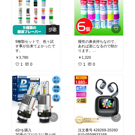
9種類セットで、色々試
慢性の鼻炎持ちなので、
す事が出来てよかったで
あれば楽になるので助か
ります。
値段も安かったので、
￥3,780
￥1,320
色々な場所に置いていて
1
0
重宝しています。
1
0
d2rを購入
注文番号 428269-20260
20系のプリウスに取り付
610-0559933169