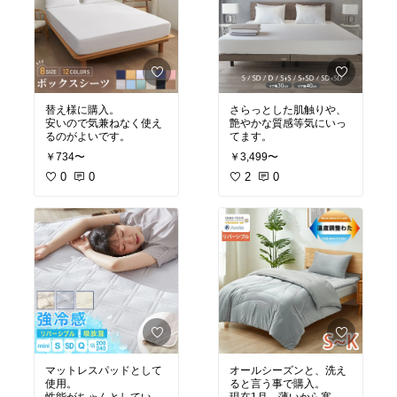
コスパ良いと思います。
替え様に購入。
さらっとした肌触りや、
安いので気兼ねなく使え
艶やかな質感等気にいっ
てます。
￥734〜
￥3,499〜
0
0
2
0
マットレスパッドとして
オールシーズンと、洗え
使用。
ると言う事で購入。