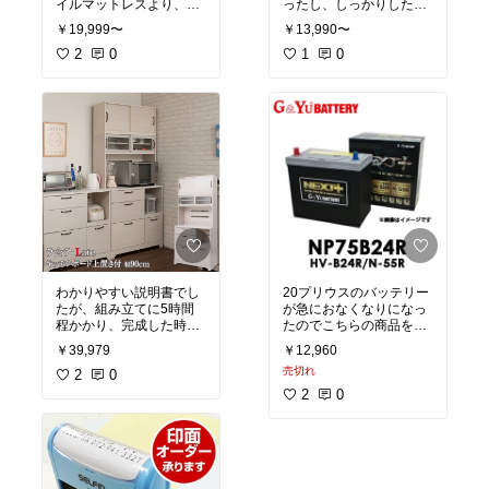
イルマットレスより、コ
ったし、しっかりした作
イルの数が多いのと、硬
りで満足しています。
￥19,999〜
￥13,990〜
さが選べるのが購入の決
め手になりました。
2
0
1
0
開封するとあっという間
に膨らんでいったので面
白かったです(笑)
硬さも自分に合ってい
て、腰痛がましになりま
した。
コスパ良いと思うので、
後は長持ちしてくれる事
を願います。
わかりやすい説明書でし
20プリウスのバッテリー
たが、組み立てに5時間
が急におなくなりになっ
程かかり、完成した時の
たのでこちらの商品を購
達成感がありました(笑)
入させてもらいました。
￥39,979
￥12,960
商品もしっかりとしてお
楽天内では送料込みで最
売切れ
り、デザインや収納の量
2
0
安値でした。
に満足しています。
2
0