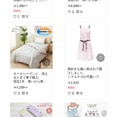
性能がちゃんとしている
現在1月、薄いから寒い
ならコスパ良いと思いま
かなと思ったのですが、
￥1,490〜
￥6,999〜
す。
エアコンつけて、自分は
売切れ
サラッとひんやりしてい
これ1枚で丁度良い感じ
2
0
て良かったです。
です。
1
0
重さも適度にあり寝やす
くて良かったです。
鳥好きな嫁に頼まれて購
入しました。
オールシーズンと、洗え
シマエナガが可愛いで
ると言う事で購入。
す。
現在1月、薄いから寒い
￥2,420
かなと思ったのですが、
￥4,299〜
売切れ
エアコンつけて、自分は
これ1枚で丁度良い感じ
3
0
0
0
です。
重さも適度にあり寝やす
くて良かったです。