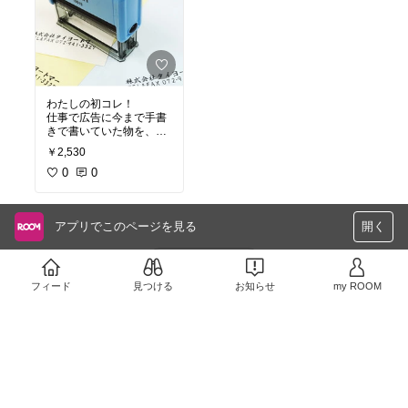
わたしの初コレ！
仕事で広告に今まで手書
きで書いていた物を、こ
れでポンポン押していく
￥2,530
だけになり、
効率がすごく良くなりま
0
0
した。
綺麗におせるしおすすめ
です！
アプリでこのページを見る
開く
さらに読み込む
フィード
見つける
お知らせ
my ROOM