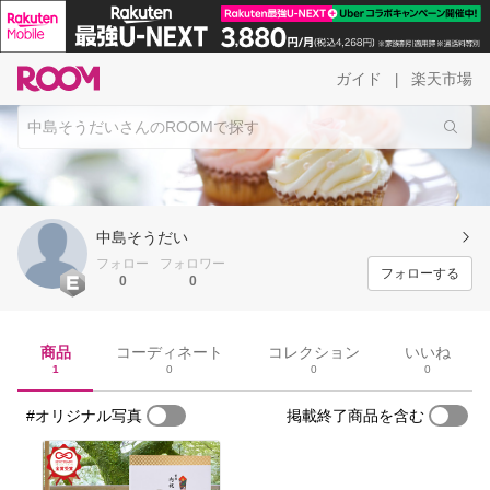
ガイド
楽天市場
|
中島そうだい
フォロー
フォロワー
フォローする
0
0
商品
コーディネート
コレクション
いいね
1
0
0
0
#オリジナル写真
掲載終了商品を含む