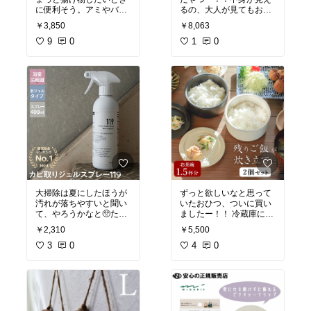
に便利そう。アミやバッ
るの、大人が見てもおも
トもついてるし、コンパ
しろい！子ども達も楽し
￥3,850
￥8,063
クトで収納しやすいとこ
くお手伝いしてくれそう
ろもいいなぁ♫
9
0
#あった
🥰
1
0
ら便利
#お弁当づくり
大掃除は夏にしたほうが
ずっと欲しいなと思って
汚れが落ちやすいと聞い
いたおひつ、ついに買い
て、やろうかなと🥺たし
ましたー！！ 冷蔵庫に入
かに、寒い冬より暑い夏
れてても、カチカチにな
￥2,310
￥5,500
の方がはかどりそう！子
らないことにびっくり😳
ども達が夏休みに入った
3
0
保存してても美味しいお
4
0
から、時間があるかが問
かげで、お米の消費スピ
題だけど😂💦カビ取り、
ード上がってます🤣🤣
#
やりたいー！！
キッチンの相棒
#食器集
め