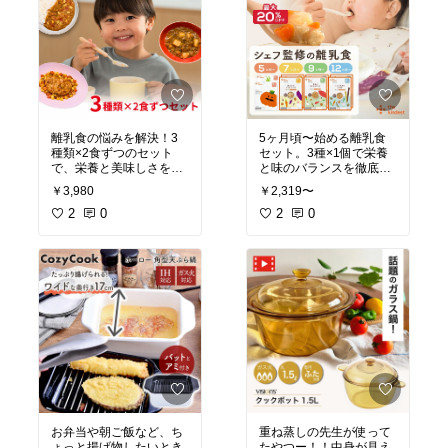
離乳食の悩みを解決！3
5ヶ月頃〜始める離乳食
種類×2食ずつのセット
セット。3種×1個で栄養
で、栄養と美味しさを同
と味のバランスを徹底追
時にクリアできるよ☺️👏
求。今だけ特別価格＆ポ
￥3,980
￥2,319〜
イント15倍でお得にスタ
2
0
ートできるよ😆🙌
2
0
#出産
祝い
お弁当や朝ご飯など、ち
重ね蒸しの先生が使って
ょっと揚げ物したいとき
たやつー！！中身が見え