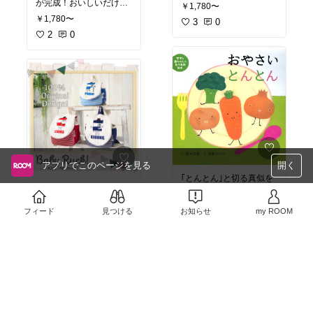
ダー。時間がないときで
が完成！おいしいだけじ
￥1,780〜
も、手軽にみそ汁が作れ
ゃなくて、鉄分とか葉酸
￥1,780〜
るってなんてありがた
3
0
とか、子どもの成長に必
い…😭🧡
要な栄養がたっぷり詰ま
2
0
みそ汁以外にも、チャー
ってるもの最高😭🙌
ハンの味付けとかにも使
おすすめレシピのフレン
えるから、汁物嫌いのお
チトーストも、おいしか
子さんにもおすすめ✨
った～！
時短でご飯を作りたいと
きのために、備えておく
と安心でおすすめです。
アプリでこのページを見る
開く
｢とんとん｣と切る真似を
#高レビュー
#出産祝い
#
しながら、リズミカルに
名入れ
#ベビーリュック
楽しく読める絵本です。
友人への出産祝いを検討
フィード
見つける
お知らせ
my ROOM
￥660
中👀
￥5,500
アルファベットのイラス
4
0
トが、かわいいなぁと😍
32
0
限定のニット素材のもの
もあるみたい。迷うー。