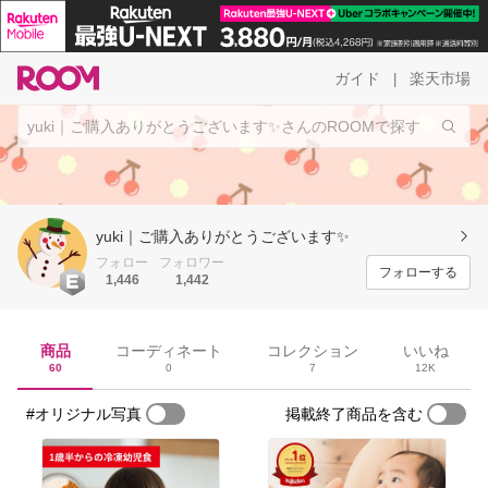
ガイド
楽天市場
|
yuki｜ご購入ありがとうございます✨
フォロー
フォロワー
フォローする
1,446
1,442
商品
コーディネート
コレクション
いいね
60
0
7
12K
#オリジナル写真
掲載終了商品を含む