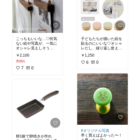
こっちもいいな…♡何気
子どもたちが描いた絵を
ない絵や写真が、一気に
貼るのにいいな♡オシャ
オシャレ見えしそう
レだし、繰り返し使える
ー！！
のも嬉しいー！！
￥2,100
￥1,250
売切れ
6
0
7
0
#オリジナル写真
早く買えばよかった〜！
卵1個で卵焼きが作れ