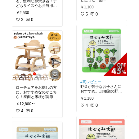
と思った一品✨
る、便利な卵焼き器！子
お財布に優しい価格のも
どもサイズやお弁当用の
￥1,100
のを使ったこともあった
卵焼きを作るのに、重宝
￥2,530
けど、切れ味が悪くてボ
5
0
してます。鉄製でお手入
ロボロになったりかわい
れが難しいかなと心配だ
3
0
くなかったりしてストレ
ったけど、洗剤入らずで
スでした。
洗えるし思ってたより楽
こちらは1回でスパッと
だったー！
切れるし、失敗なくかわ
卵焼き作りたいけど、卵
いく作れて便利！使うた
2つで作るのは多いな…
びに、｢なんで早く買わな
と感じる方などに、おす
かったんだろ？｣と思って
すめです！
ます😂💦
行事食にお弁当にと使う
頻度が多いので、1つ持
っておいて損はないで
す〜！
#高レビュー
野菜が苦手なお子さんに
ローチェアをお探しの方
おすすめ。13種類の野菜
に、おすすめなのがこち
がギュッと詰まっている
ら！座面と床板が調節で
￥1,180
ってすごい✨
きる、ローチェアタイプ
￥12,800〜
パンケーキや蒸しパンに
4
0
の椅子ってなかなかない
入れたり、スープに混ぜ
ですよね〜！成長に合わ
4
0
込んだりと、いろんな使
せて細かく調節できる
い方ができて便利！
し、掃除もしやすいし、
長く使えるしと、魅力い
っぱいのローチェアで
す。