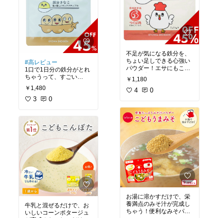
不足が気になる鉄分を、
ちょい足しできる心強い
#高レビュー
パウダー！エサにもこだ
1口で1日分の鉄分がとれ
わって育てられた鶏さん
ちゃうって、すごい
￥1,180
のお肉を使用していて、
ー！！
￥1,480
赤ちゃんにも安心♪
4
0
偏食や小食で必要な栄養
赤ちゃんはもちろん、妊
素がとれているか心配な
3
0
娠中の方など、鉄分不足
ときに、ひと口でとれる
が気になる大人にもおす
栄養素が増えるって心強
すめ。
い😭✨
量が多すぎないから、
「いつ開けたっけ…？」
とか「早く食べない
と！」とかになりにくい
ところも高ポイント！✨
👏
お湯に溶かすだけで、栄
養満点のみそ汁が完成し
牛乳と混ぜるだけで、お
ちゃう！便利なみそパウ
いしいコーンポタージュ