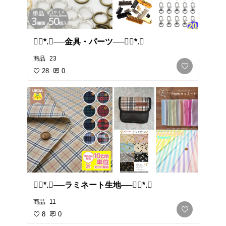
❁⃘*.ﾟ​──金具・パーツ──❁⃘*.ﾟ
商品
23
28
0
❁⃘*.ﾟ​──ラミネート生地──❁⃘*.ﾟ
商品
11
8
0