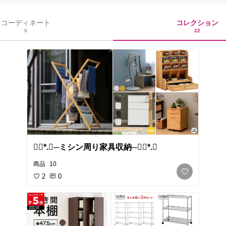
コレクション
コーディネート
22
6
❁⃘*.ﾟ​─ミシン周り家具収納─❁⃘*.ﾟ
商品
10
2
0