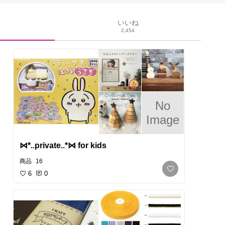
いいね
2,454
No
Image
⋈*..private..*⋈ for kids
商品
16
6
0