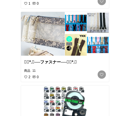
1
0
❁⃘*.ﾟ​──ファスナー──❁⃘*.ﾟ
商品
11
2
0