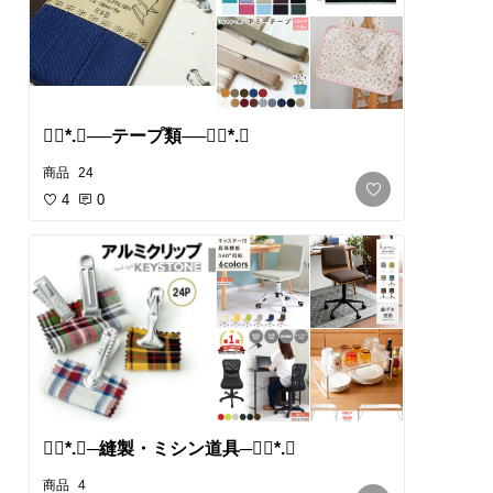
❁⃘*.ﾟ​──テープ類──❁⃘*.ﾟ
商品
24
4
0
❁⃘*.ﾟ​─縫製・ミシン道具─❁⃘*.ﾟ
商品
4