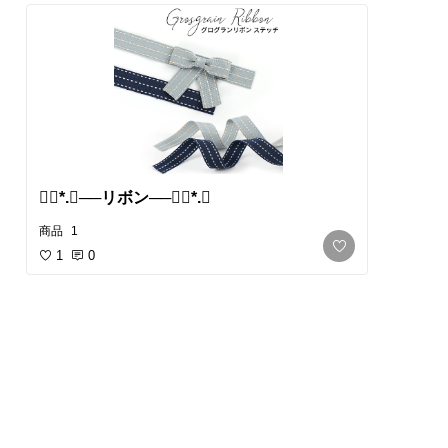
❁⃘*.ﾟ​──リボン──❁⃘*.ﾟ
商品
1
1
0