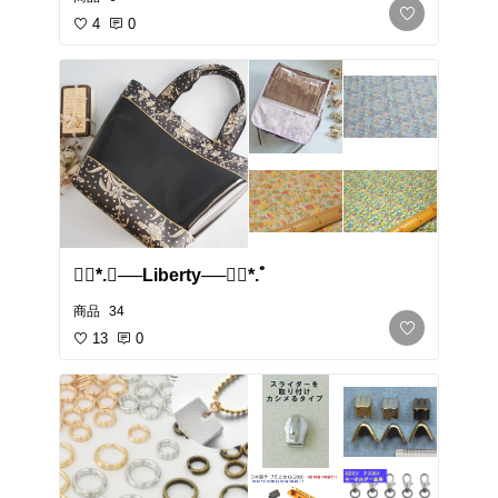
4
0
❁⃘*.ﾟ​──Liberty──❁⃘*.ﾟ
商品
34
13
0