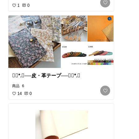
1
0
❁⃘*.ﾟ​──皮・革テープ──❁⃘*.ﾟ
商品
6
14
0