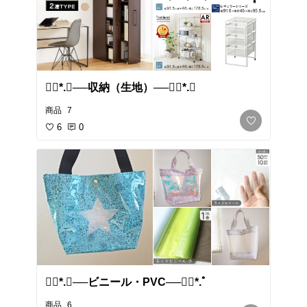
❁⃘*.ﾟ​──収納（生地）──❁⃘*.ﾟ
商品
7
6
0
❁⃘*.ﾟ​──ビニール・PVC──❁⃘*.ﾟ
商品
6