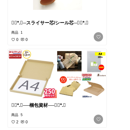
❁⃘*.ﾟ​─スライサー芯/シール芯─❁⃘*.ﾟ
商品
1
0
0
❁⃘*.ﾟ​──梱包資材──❁⃘*.ﾟ
商品
5
2
0