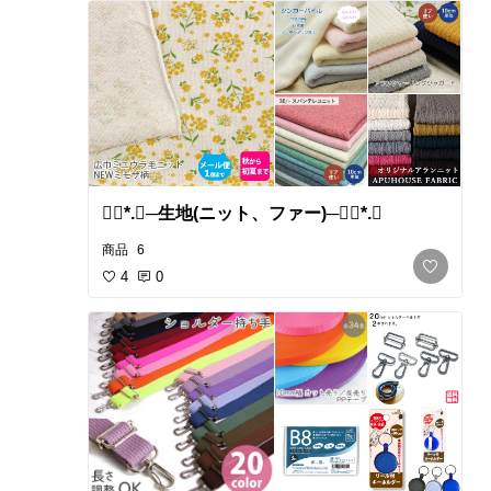
❁⃘*.ﾟ​─生地(ニット、ファー)─❁⃘*.ﾟ
商品
6
4
0