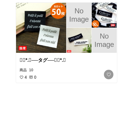
No
Image
No
Image
❁⃘*.ﾟ​──タグ──❁⃘*.ﾟ
商品
10
4
0