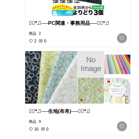
❁⃘*.ﾟ​──PC関連・事務用品──❁⃘*.ﾟ
商品
2
2
0
No
Image
❁⃘*.ﾟ​──生地(布帛)──❁⃘*.ﾟ
商品
9
16
0