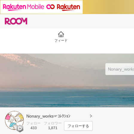
フィード
Nonary_works☞ ｺﾚｸｼｮﾝ
フォロー
フォロワー
フォローする
433
1,071