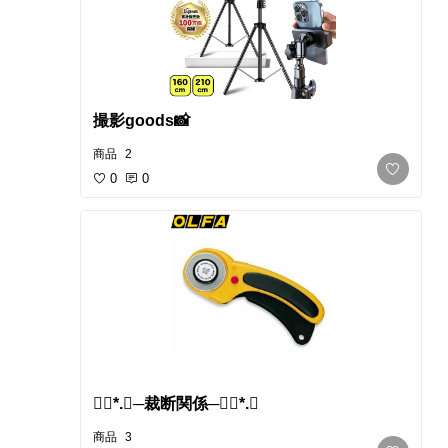
撮影goods📸
商品
2
0
0
❁⃘*.ﾟ​─裁断関係─❁⃘*.ﾟ
商品
3