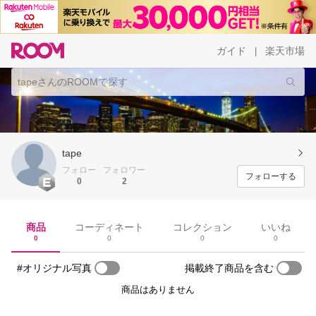
ガイド
楽天市場
|
tape
フォロー
フォロワー
フォローする
0
2
商品
コーディネート
コレクション
いいね
0
0
0
0
#オリジナル写真
掲載終了商品を含む
商品はありません