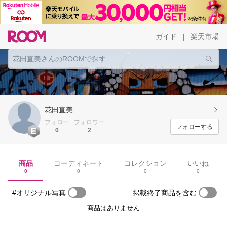
ガイド
楽天市場
|
花田直美
フォロー
フォロワー
フォローする
0
2
商品
コーディネート
コレクション
いいね
0
0
0
0
#オリジナル写真
掲載終了商品を含む
商品はありません