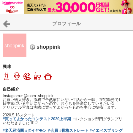
プロフィール
shoppink
興味
自己紹介
Instagram☞@room_shoppink

お買い物大好き。激務で全然家にいない生活から一転、在宅勤務で1
日中家にいる生活になったので、おうちを快適にしていきたい☺️

オリジナル写真は実際に買ってよかったものを中心に投稿します。

#買ってよかったコンテスト2020上半期
 コレクション部門グランプリ
いただきました🙇‍♀️♡

#楽天経済圏
#ダイヤモンド会員
#骨格ストレート
#イエベスプリング