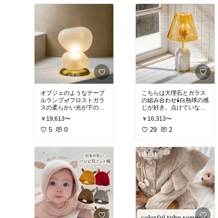
オブジェのようなテーブ
こちらは大理石とガラス
ルランプ🪔フロストガラ
の組み合わせ🕯️白熱球の感
スの柔らかい光が下のゴ
じが好き。点けていない
ールドに反射してるのも
時でも素敵なインテリア
￥19,613〜
￥16,313〜
素敵💓
になるのが魅力🕰️✨
5
0
29
2
#インターフォルム
#テー
#テーブルライト
#テーブ
ブルランプ
#テーブルラ
ルランプ
#間接照明
#イン
イト
#ベッドルーム
ターフォルム