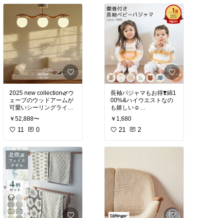
2025 new collection🌿ウ
長袖パジャマもお得❣️綿1
ェーブのウッドアームが
00%&ハイウエストなの
可愛いシーリングライト
も嬉しい☺️
🕊️
￥52,888〜
￥1,680
#キッズパジャマ
#シンプルインテリア
11
0
#シ
21
2
ーリングライト
#インタ
ーフォルム
#リビング照
明
#ダイニング照明