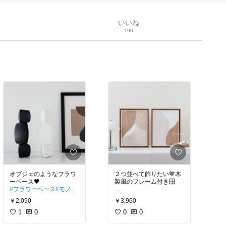
いいね
190
オブジェのようなフラワ
２つ並べて飾りたい🤎木
製風のフレーム付き🪟
#フラワーベース
#モノト
ーンインテリア
#インテ
#アートポスター
#韓国イ
￥2,090
￥3,960
リア雑貨
#モダン
ンテリア
1
0
0
0