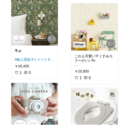
💐🌿
これも可愛い💛くすみカ
#輸入壁紙
#リメイク
#DI
ラーがいい🐑
Y
#パントリー
#クローゼ
￥26,400
ット
#輸入壁紙
#子ども部屋
#
￥20,900
1
0
リメイク
#DIY
1
0