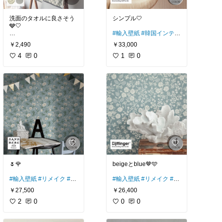
洗面のタオルに良さそう
シンプル🤍
🩶🤍
#輸入壁紙
#韓国インテリ
#フェイスタオル
#おしゃ
ア
#リメイク
#DIY
#パン
￥2,490
￥33,000
れタオル
#モノトーン
#
トリー
#クローゼット
#
洗面所
4
#北欧
0
ヌック
1
0
🌷🌹
beigeとblue🤎🩵
#輸入壁紙
#リメイク
#DI
#輸入壁紙
#リメイク
#DI
Y
#パントリー
#クローゼ
Y
#パントリー
#クローゼ
￥27,500
￥26,400
ット
#子ども部屋
ット
2
0
0
0