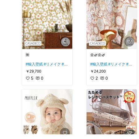
🌺
🌼🌿🌼🌿
#輸入壁紙
#リメイク
#DI
#輸入壁紙
#リメイク
#DI
Y
Y
#パントリー
#クローゼ
￥29,700
￥24,200
ット
5
0
2
0