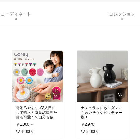
コーディネート
コレクション
0
11
電動爪やすり💅2人目に
ナチュラルにもモダンに
して購入を決意👶🏻見た
も合いそうなピッチャー
目も可愛くて自分も使え
るそうで期待大💗
#フラワーベース
#モノト
￥1,000〜
￥2,970
ーンインテリア
#ベビーケアグッズ
4
0
#ネイ
3
0
ルケア
#ママに優しい
#