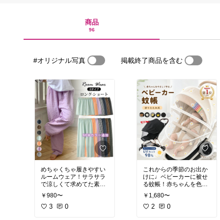
商品
96
#オリジナル写真
掲載終了商品を含む
めちゃくちゃ履きやすい
これからの季節のお出か
ルームウェア！サラサラ
けに♩ベビーカーに被せ
で涼しくて求めてた素材
る蚊帳！赤ちゃんを色ん
感🍃
#ルームウェア
なものから守れる♡
￥980〜
￥1,680〜
3
0
2
0