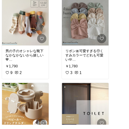
男の子のオシャレな靴下
リボン🎀可愛すぎる🥺く
なかなかないから嬉しい
すみカラーでどれも可愛
🤎
い🫶
シンプルなボトムスに合
￥1,790
￥1,780
わせて履いてます🧦
#ベビー帽子
#韓国子供服
短パンに合わせても、長
9
2
3
1
ズボンからチラ見せも周
りと差がつくワンポイン
トにオススメです♪
#キッズソックス
#キッズ
コーデ
#韓国子供服