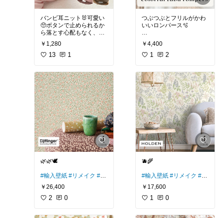
バンビ耳ニット🐰可愛い
つぶつぶとフリルがかわ
🥺ボタンで止められるか
いいロンパース🫧
ら落とす心配もなく、耳
まであったかい💓
#ベビー服
#韓国子供服
#
￥1,280
￥4,400
ベビーコーデ
#ロンパー
#ニット帽
13
1
#ベビーコーデ
ス
#出産祝い
1
2
#ベビー帽子
#ボンネット
🌿🌿🕊️
🫐🌾
#輸入壁紙
#リメイク
#DI
#輸入壁紙
#リメイク
#DI
Y
#パントリー
#クローゼ
Y
#パントリー
#クローゼ
￥26,400
￥17,600
ット
ット
2
0
1
0