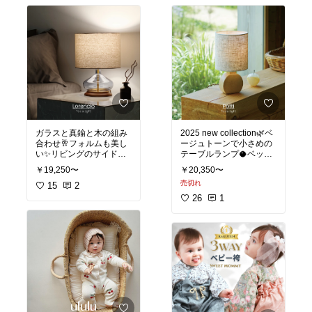
出産祝い
ガラスと真鍮と木の組み
2025 new collection🌿ベ
合わせ🥂フォルムも美し
ージュトーンで小さめの
い✨リビングのサイドボ
テーブルランプ🥥ベッド
ードに置きたい⌛️
サイドに良さそう🧸
￥19,250〜
￥20,350〜
売切れ
#テーブルライト
15
2
#テーブ
#テーブルランプ
#テーブ
ルランプ
#間接照明
#イン
ルライト
#おしゃれ照明
#
26
1
ターフォルム
寝室
#ベッドルーム
#イン
ターフォルム