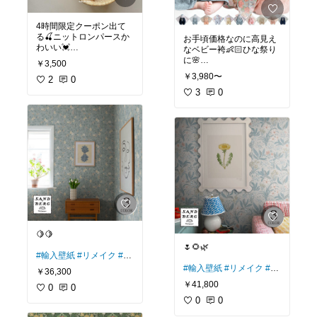
4時間限定クーポン出て
る🍒ニットロンパースか
お手頃価格なのに高見え
わいい💓
なベビー袴👶🏻ひな祭り
に🌸
￥3,500
#ベビー服
#ロンパース
#
￥3,980〜
カバーオール
2
0
#ベビーコ
#ベビー袴
#初節句
#お食
ーデ
#韓国子供服
い初め
3
#お宮参り
0
#雛祭り
🍋🍋
🌷🌻🌿
#輸入壁紙
#リメイク
#DI
Y
#パントリー
#クローゼ
#輸入壁紙
#リメイク
#DI
￥36,300
ット
Y
#パントリー
#クローゼ
￥41,800
0
0
ット
0
0