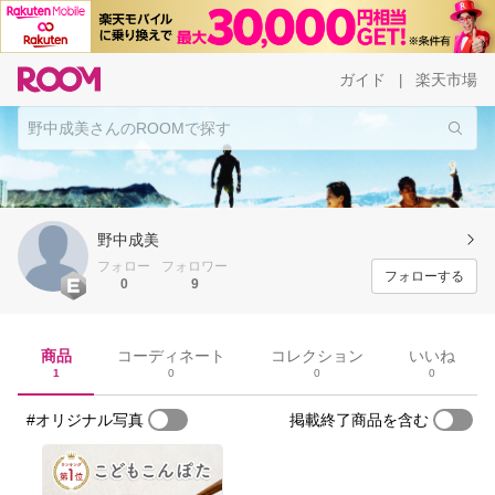
ガイド
楽天市場
|
野中成美
フォロー
フォロワー
フォローする
0
9
商品
コーディネート
コレクション
いいね
1
0
0
0
#オリジナル写真
掲載終了商品を含む