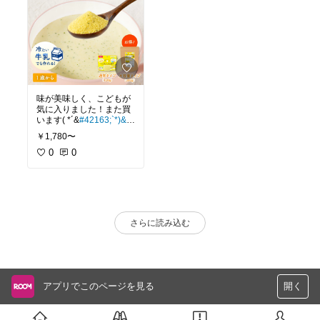
味が美味しく、こどもが
気に入りました！また買
います( *´&
#42163;`*)&
#
9825;
￥1,780〜
0
0
さらに読み込む
アプリでこのページを見る
開く