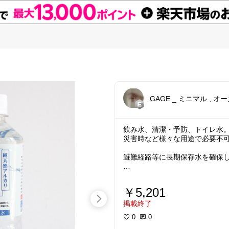
GAGE _ ミニマル , 
飲み水、清潔・予防、トイレ水
災害時など様々な用途で必要不
避難経路等に長期保存水を確保
災害以外にも、体調不良や外出
￥5,201
今も未来も、準備をする事から
掲載終了
0
0