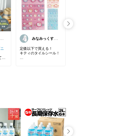
こ
みなみっくす🛍️
@Reiko💗
©
💓
ビニ
定価以下で買える！
🌸
キティのタイルシール！
ール
て
ト】
#シール
#サンリオ
#ハロ
スヌ
ーキティ
#かわいい
#タ
ンボ
想が
イルシール
プシ
リラ
ル
の中
スヌ
ック
まま
ル
はる
で生
ゃぼ
シー
旅
セッ
入れ
⏹️
ドロ
ール