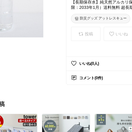
【長期保存水】純天然アルカリ保存水
限：2033年1月）送料無料 超長
存水 長期保存水 天然水 長期保
防災グッズ アットレスキュー
投稿
いいね
いいね(0人)
コメント(0件)
稿