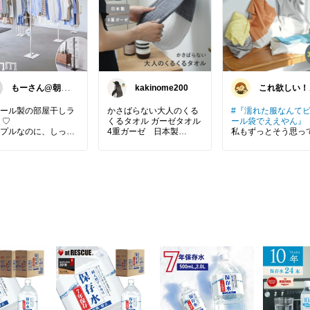
もーさん@朝コ
kakinome200
これ欲しい！
レ&朝いいね中
れ良かった！
⭐️
ままお
ール製の部屋干しラ
かさばらない大人のくる
#『濡れた服なんて
 ♡
くるタオル ガーゼタオル
ール袋でええやん』
プルなのに、しっか
私もずっとそう思っ
れる◎
#タオル
#落ちない
た。。
スチール製で安定感バ
でもこれ使ったら発
ン
変わった✨
たっぷり干せて省スペ
◎防水だからバッグ
使わない時はスッキリ
が濡れにくい
◎持ち手付きでその
インテリアになじむシ
持ち運べる
ルデザイン🤍
◎見た目もスッキリ
活感なし◎
日や花粉の時期もこ
あれば安心☔️
海・プール・温泉・
感を出さずに部屋干
行…
きるのが嬉しい✨
濡れたものをサッと
るだけで快適🙌
#もーさん@シンプル