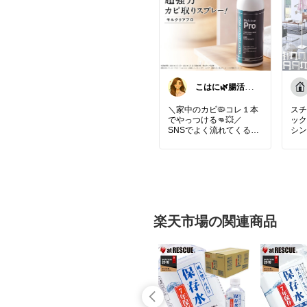
こはに🌿腸活×
美容×暮らし
＼家中のカビ🦠コレ１本
スチ
でやっつける👊💥／
ック
SNSでよく流れてくる、
シン
気になるアレ🫶
り頼
カビ取り剤って洗い流せ
る場所しか使えないと思
✔ 
ってたけど
ツグ
【モルクリアプロ】なら
✔ 
水回りはもちろん、壁紙
ース
もカーテンも布団の裏
✔ 
も！！
収納
楽天市場の関連商品
ここもいけるの！？って
✔ 
とこまでカビ取り💪
ンプ
🌿詳しくは【楽天市場で
雨の
詳細を見る】からチェッ
れが
ク⏬
生活
しで
꒰ঌ┈┈┈┈┈┈┈┈┈┈
〖