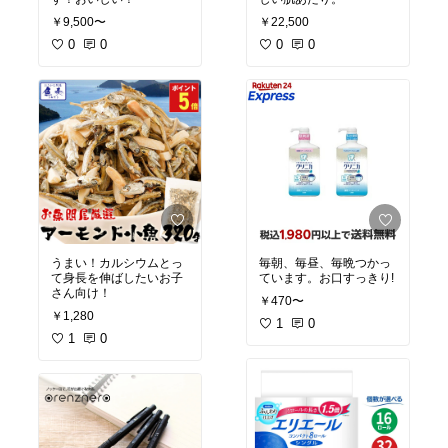
￥9,500〜
￥22,500
0
0
0
0
うまい！カルシウムとっ
毎朝、毎昼、毎晩つかっ
て身長を伸ばしたいお子
ています。お口すっきり!
さん向け！
￥470〜
￥1,280
1
0
1
0