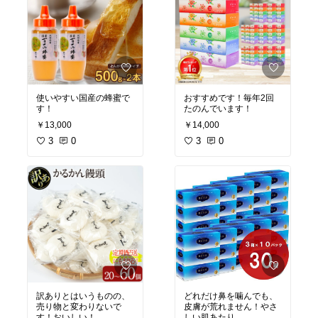
使いやすい国産の蜂蜜で
おすすめです！毎年2回
す！
たのんでいます！
￥13,000
￥14,000
3
0
3
0
訳ありとはいうものの、
どれだけ鼻を噛んでも、
売り物と変わりないで
皮膚が荒れません！やさ
す！おいしい！
しい肌あたり。