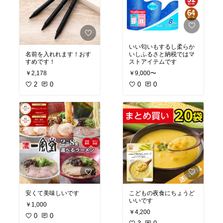
いい匂いもするし柔らか
名前を入れれます！おす
いしふるさと納税ではマ
すめです！
ストアイテムです
￥2,178
￥9,000〜
2
0
0
0
安くて美味しいです
こどもの夜食にちょうど
いいです
￥1,000
￥4,200
0
0