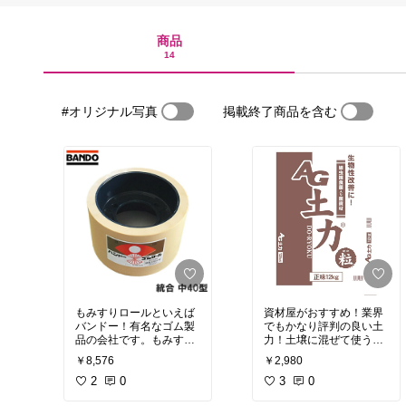
商品
14
#オリジナル写真
掲載終了商品を含む
もみすりロールといえば
資材屋がおすすめ！業界
バンドー！有名なゴム製
でもかなり評判の良い土
品の会社です。もみすり
力！土壌に混ぜて使うこ
ロールを変える時期はよ
とで野菜の育ちやすい土
￥8,576
￥2,980
く見定めましょう
へと時間を変えて変えて
2
0
いきます
3
0