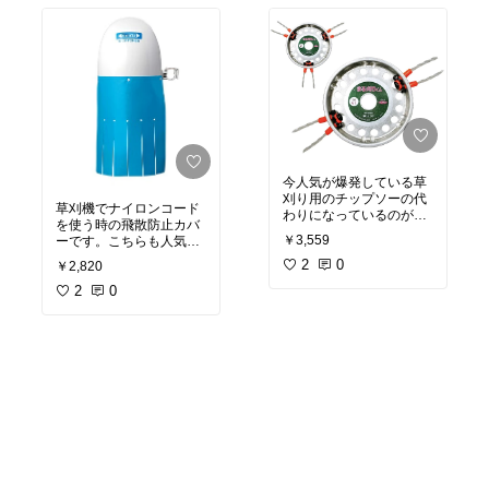
園芸での観察や分別によ
#葡萄
#果樹園
#園芸
今人気が爆発している草
刈り用のチップソーの代
草刈機でナイロンコード
わりになっているのがこ
を使う時の飛散防止カバ
れ！草刈機にそのまま取
￥3,559
ーです。こちらも人気が
り付けられて低価格でナ
急上昇！どの草刈機にも
イロンコードなので安
2
0
￥2,820
つけれて、つける位置も
全！
自由が効いて作業効率ア
2
0
初めて刈り払い機を使う
ップ間違いなしの人気商
#草刈機
#草刈り
#刈り払い機
#刈り払い機
#チップソー
#ナイロンコード
#飛散防止