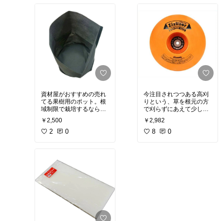
資材屋がおすすめの売れ
今注目されつつある高刈
てる果樹用のポット。根
りという、草を根元の方
域制限で栽培するならコ
で刈らずにあえて少し高
レ。1番売れています
さを残して刈る方法用の
￥2,500
￥2,982
ジズライザーです！あえ
2
0
て高さを残すことで逆に
8
0
草刈りの効果が高くなり
#草刈り
#刈り払い機
#ジズライザー
#高刈り