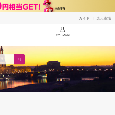
ガイド
楽天市場
|
my ROOM