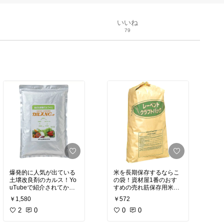
いいね
79
爆発的に人気が出ている
米を長期保存するならこ
土壌改良剤のカルス！Yo
の袋！資材屋1番のおす
uTubeで紹介されてから
すめの売れ筋保存用米袋
常に手に入りにくい状態
です。特殊な作りでお米
￥1,580
￥572
が続いています！
を超保存
2
0
0
0