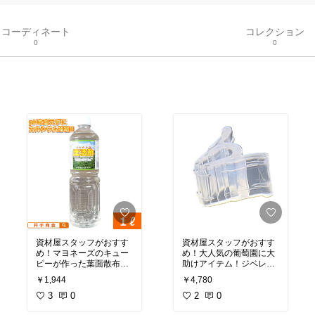
コーディネート
コレクション
0
0
資材屋スタッフがおすす
資材屋スタッフがおすす
め！マヨネーズのキュー
め！大人気の葡萄園に大
ピーが作った葉面散布用
助けアイテム！ジベレリ
のカルシウム肥料です。
ン処理などのマーカーと
￥1,944
￥4,780
水で薄めて撒くだけの簡
してカラー別にすればど
単作業で肥料を上げられ
3
0
れをいつ何回やったかを
2
0
ます
仕分けられます。他にも