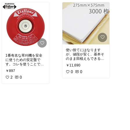
使い捨てにはなります
が、値段が安く、基本そ
1番有名な草刈機を安全
のまま田植えもできるた
に使うための安定盤で
めとりあえずの時におす
す。コレを使うことで地
￥11,690
すめです
面につけながら刈り払い
￥897
毎年買わなくては行けま
0
0
機を使えるため、操作が
せんが、苗の数が多い時
安定しキックバックなど
2
0
#稲作
#草刈り
#田植
#刈り払い
#育苗
#安全対策