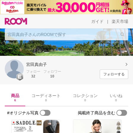
ガイド
楽天市場
|
宮田真由子
フォロー
フォロワー
フォローする
32
10
商品
コーディネート
コレクション
いいね
6
0
0
0
#オリジナル写真
掲載終了商品を含む