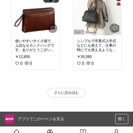
使いやすいサイズ感で、
シンプルで卒業式入学式
上品なセカンドバッグで
などにも使えて、仕事の
す。ありがとうございま
時にでも使えるようなデ
した
ザインです
￥12,800
￥39,380
手触りがよく、いいもの
0
0
を買えたと満足度してい
0
0
ます
中身も見た目より収納力
ありです！
さらに読み込む
アプリでこのページを見る
開く