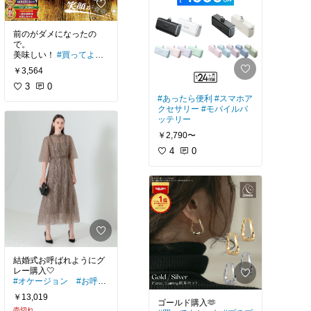
前のがダメになったの
で。
美味しい！
#買ってよか
った
#おうち時間充実
#
￥3,564
時短料理
3
0
#あったら便利
#スマホア
クセサリー
#モバイルバ
ッテリー
￥2,790〜
4
0
結婚式お呼ばれようにグ
#オケージョン
#お呼ば
れワンピ
￥13,019
売切れ