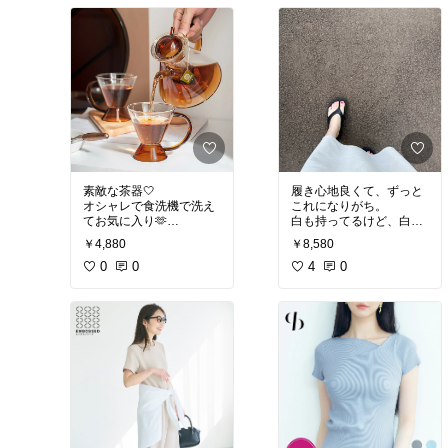
#オリジナル写真
#おうち
時間充実
#キッチン家電
#最新テクノロジー
素敵な茶器🤍
履き心地良くて、ずっと
オシャレで食洗機で洗え
これになりがち。
てお気に入り🫶
白も持ってるけど、白よ
り汚れ目立たないから長
￥4,880
￥8,580
#買ってよかった
#キッチ
ンの相棒
0
0
#テーブルコー
#オリジナル写真
4
0
#買って
デ
#食器集め
よかった
#フラットシュ
ーズ
#サンダル
#足元倶
楽部