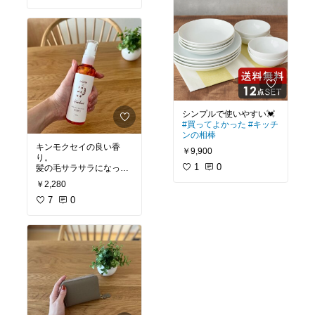
#買ってよかった
#キッチ
ンの相棒
キンモクセイの良い香
￥9,900
り。
1
0
髪の毛サラサラになって
￥2,280
#オリジナル写真
#買って
よかった
7
0