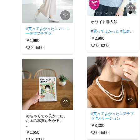
ホワイト購入😆
#買ってよかった
#ママコ
#買ってよかった
#低身長
ーデ
#プチプラ
コーデ
#お出かけコーデ
￥2,990
￥1,690
#淡色コーデ
#デニムコー
デ
0
0
2
0
#買ってよかった
#プチプ
めちゃくちゃ良かった。
ラ
#オケージョン
お金の本質が分かる。
￥3,300
義務教育にしたいレベ
￥1,650
0
0
ル。
#オリジナル写真
#
おすすめ本
2
0
#ベストセラ