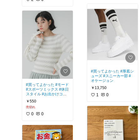
ー
#買ってよかった
#厚底シ
ューズ
#スニーカー部
#
オケージョン
#買ってよかった
#モード
￥13,750
#スポーツミックス
#休日
スタイル
#お出かけコー
1
0
デ
#プチプラ
￥550
売切れ
0
0