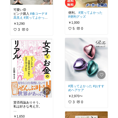
可愛い😍
便利。
#買ってよかった
ピンク購入
#春コーデ
#
#便利グッズ
高見え
#買ってよかった
#楽ちんファッション
￥1,000
￥3,290
5
0
3
0
#買ってよかった
#おすす
めヘアケア
￥2,970〜
3
0
賛否両論ありそう。
私は好きな考え方。
#買ってよかった
#ベスト
￥1,650