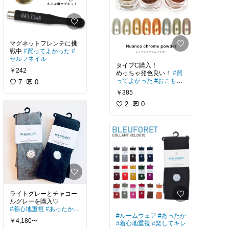
マグネットフレンチに挑
戦中
#買ってよかった
#
セルフネイル
タイプC購入！
￥242
めっちゃ発色良い！
#買
ってよかった
#おこもり
7
0
美容
￥385
2
0
ライトグレーとチャコー
#着心地重視
#あったか
#
#ルームウェア
#あったか
楽してキレイ
#温活
#オ
￥4,180〜
#着心地重視
#楽してキレ
リジナル写真