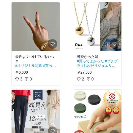
最近よくつけているやつ
#買ってよかった
#プチプ
#オリジナル写真
#買って
ラ
#おねだりジュエリー
よかった
#プチプラ
#高
#オケージョン
￥6,600
￥27,500
見え
3
0
2
0