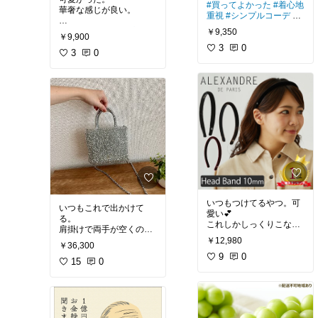
#買ってよかった
#着心地
華奢な感じが良い。
重視
#シンプルコーデ
#
淡色コーデ
#買ってよかった
#高見え
￥9,350
￥9,900
3
0
3
0
いつもつけてるやつ。可
いつもこれで出かけて
愛い💕
る。
これしかしっくりこな
肩掛けで両手が空くの
い。笑
で、子連れにはありがた
￥12,980
￥36,300
い。
#おねだりジュエリー
9
0
#自
15
0
分へのご褒美
どんなファッションにも
合う。
夏は特にキラキラして可
愛い。