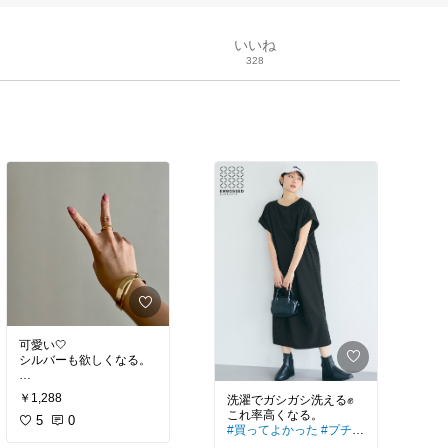
いいね
328
可愛い🤍
シルバーも欲しくなる。
#オリジナル写真
#買って
￥1,288
洗濯でガシガシ洗える✊
よかった
#プチプラ
#高
見え
5
0
#買ってよかった
#プチプ
ラ
#オケージョン
#高見