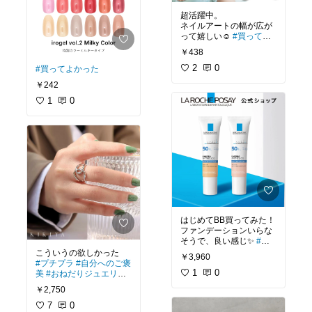
超活躍中。
ネイルアートの幅が広が
って嬉しい☺️
#買ってよ
かった
#セルフネイル
￥438
2
0
#買ってよかった
￥242
1
0
はじめてBB買ってみた！
ファンデーションいらな
そうで、良い感じ✨
#買
ってよかった
#ナチュラ
￥3,960
ルコスメ
#プチプラ
#自分へのご褒
1
0
美
#おねだりジュエリー
#高見え
￥2,750
7
0