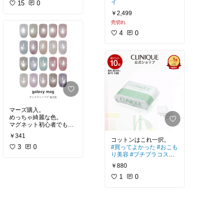
イ
15
0
￥2,499
売切れ
4
0
マーズ購入。
めっちゃ綺麗な色。
マグネット初心者でもそ
￥341
#プチプラコスメ
#買って
よかった
3
0
#買ってよかった
#おこも
り美容
#プチプラコスメ
#保湿重視
￥880
1
0