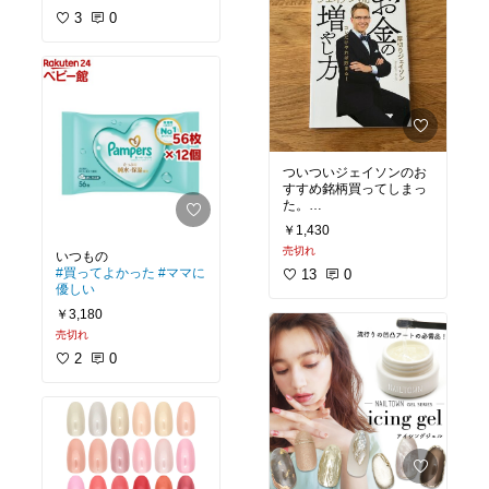
セラー
#おすすめ本
#私
の本棚
3
0
ついついジェイソンのお
すすめ銘柄買ってしまっ
た。
￥1,430
#おすすめ本
#ベストセラ
売切れ
ー
#オリジナル写真
#買ってよかった
#ママに
13
0
優しい
￥3,180
売切れ
2
0