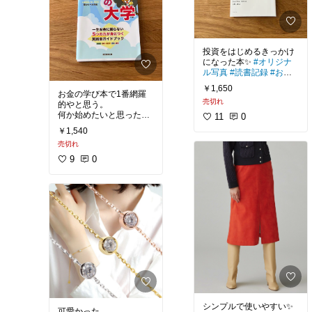
投資をはじめるきっかけ
になった本✨
#オリジナ
ル写真
#読書記録
#おす
すめ本
#私の本棚
￥1,650
お金の学び本で1番網羅
売切れ
的やと思う。
何か始めたいと思った
11
0
ら、まずコレ。
￥1,540
売切れ
kindle unlimitedなら無料
で読めたから
9
0
（2023.10.17時点）
入ってる人は無料で読ん
#ベストセラー
#読書記録
#オリジナル写真
可愛かった。