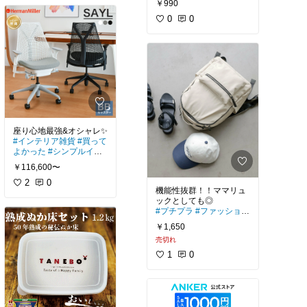
￥990
え
0
0
#インテリア雑貨
#買って
よかった
#シンプルイン
テリア
￥116,600〜
2
0
機能性抜群！！ママリュ
#プチプラ
#ファッション
雑貨
#主役バッグ
￥1,650
売切れ
1
0