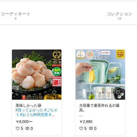
コーディネート
コレクション
0
10
大容量で麦茶作れるの最
#買ってよかった
#ごちそ
高。
う
#おうち時間充実
#ふ
るさと納税
#買ってよかった
#キッチ
￥8,000〜
￥2,980
ンの相棒
5
0
5
0