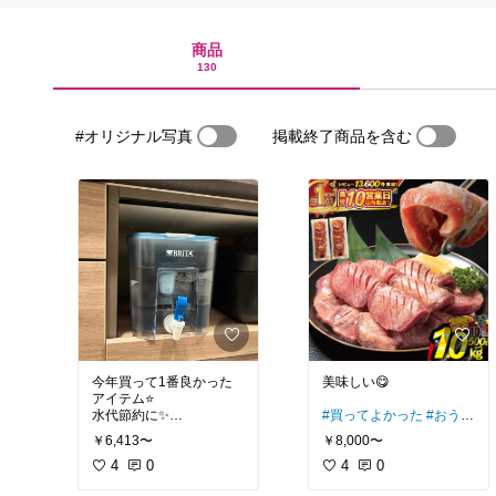
商品
130
#オリジナル写真
掲載終了商品を含む
今年買って1番良かった
美味しい😋
アイテム⭐️
水代節約に✨
#買ってよかった
#おうち
時間充実
#晩ご飯の救世
￥6,413〜
￥8,000〜
水道水が美味しい飲み水
主
#時短料理
になる！
4
0
4
0