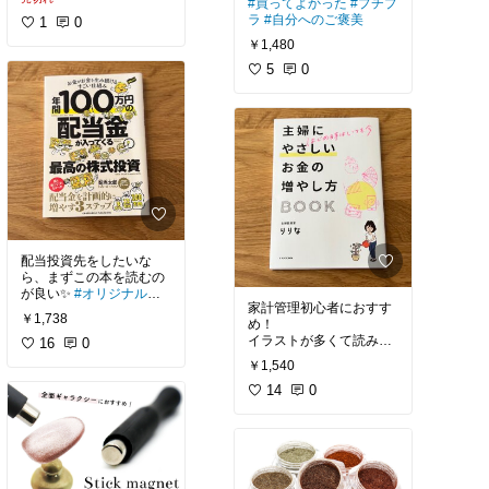
#買ってよかった
#プチプ
ラ
#自分へのご褒美
1
0
￥1,480
5
0
配当投資先をしたいな
ら、まずこの本を読むの
が良い✨
#オリジナル写
家計管理初心者におすす
真
￥1,738
め！
イラストが多くて読みや
16
0
すく、分かりやすい。
#
￥1,540
オリジナル写真
14
0