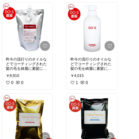
ートメント
ートメント
少しダメージやパサつき
が気になる人向けトリー
トメント
昨今の流行りのオイルな
昨今の流行りのオイルな
どでコーティングされた
どでコーティングされた
髪の毛を綺麗に素髪に戻
髪の毛を綺麗に素髪に戻
してくれる
してくれる
￥8,910
￥4,015
本来の髪の毛の良さが戻
本来の髪の毛の良さが戻
ることで本当に綺麗にな
0
0
ることで本当に綺麗にな
1
0
っていくシャンプートリ
っていくシャンプートリ
ートメント
ートメント