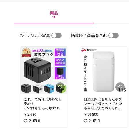
商品
19
#オリジナル写真
掲載終了商品を含む
これ一つあれば海外でも
自動開閉はもちろんボタ
安心！
ン一つで溜まったゴミ袋
USBはもちろんType-cも
も自動でまとめてくれる
使えるから超便利。USB
めちゃくちゃ便利アイテ
￥2,680
￥19,800
も一つじゃないから友達
ム
ともシェアして使える
2
0
手もまったく汚れること
2
0
もなく衛生的で何年も愛