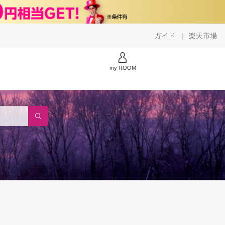
ガイド
楽天市場
|
my ROOM