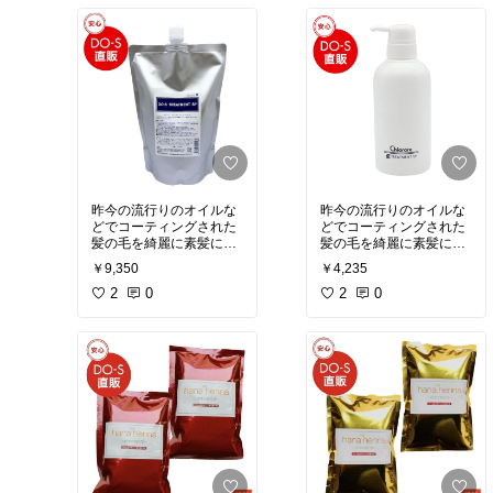
用してる必需品
昨今の流行りのオイルな
昨今の流行りのオイルな
どでコーティングされた
どでコーティングされた
髪の毛を綺麗に素髪に戻
髪の毛を綺麗に素髪に戻
してくれる
してくれる
￥9,350
￥4,235
本来の髪の毛の良さが戻
本来の髪の毛の良さが戻
ることで本当に綺麗にな
2
0
ることで本当に綺麗にな
2
0
っていくシャンプートリ
っていくシャンプートリ
ートメント
ートメント
少しダメージやパサつき
少しダメージやパサつき
が気になる人向けトリー
が気になる人向けトリー
トメント
トメント