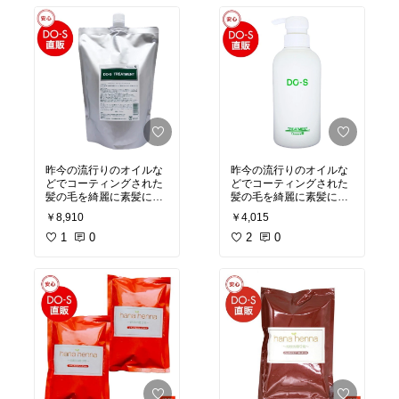
ートメント
ートメント
少しダメージやパサつき
が気になる人向けトリー
トメント
昨今の流行りのオイルな
昨今の流行りのオイルな
どでコーティングされた
どでコーティングされた
髪の毛を綺麗に素髪に戻
髪の毛を綺麗に素髪に戻
してくれる
してくれる
￥8,910
￥4,015
本来の髪の毛の良さが戻
本来の髪の毛の良さが戻
ることで本当に綺麗にな
1
0
ることで本当に綺麗にな
2
0
っていくシャンプートリ
っていくシャンプートリ
ートメント
ートメント