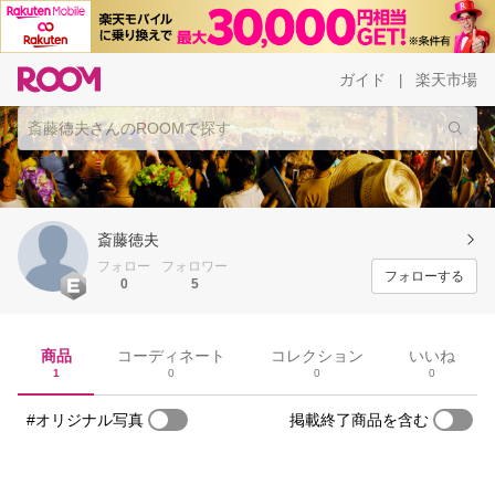
ガイド
楽天市場
|
斎藤徳夫
フォロー
フォロワー
フォローする
0
5
商品
コーディネート
コレクション
いいね
1
0
0
0
#オリジナル写真
掲載終了商品を含む