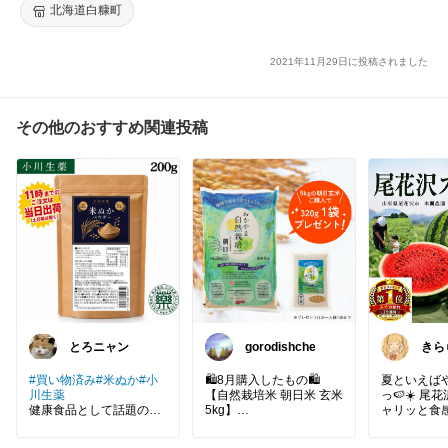
魚卵 海鮮 北海道 白糠町
北海道白糠町
2021年11月29日に投稿されました
その他のおすすめ関連投稿
とろニャン
gorodishche
きら
あり
#買い物済み
#米ぬか
#小
🛍️8月購入したもの🛍️
夏といえば
川生薬
【自然栽培米 朝日米 玄米
っ🍉☀️ 尾
健康食品として話題の
5kg】
ャリッと食
『米ぬかパウダー』いろ
無農薬は当たり前、最近
しさがたまら
んなSHOPで取り扱われ
は在来種の亀の尾や朝日
りだから見