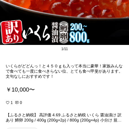
1/11
いくらがどどんっ！と４５０ｇも入って本当に豪華！家族みんな
で食べても一度に食べきらない位、とても食べ甲斐があります。
文句なしにおすすめです！
￥10,000〜
1
0
【ふるさと納税】 高評価 4.69 ふるさと納税 いくら 醤油漬け 訳
あり 鱒卵 200g / 400g (200g×2p) / 800g (200g×4p) 小分け 規格
外 小粒 ふるさと イクラ 高評価 ランキング 人気 鱒いくら 濃厚