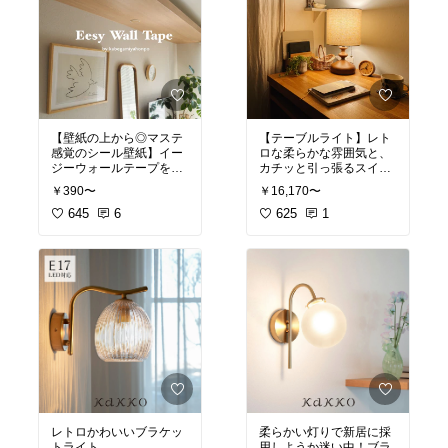
【壁紙の上から◎マステ
【テーブルライト】レト
感覚のシール壁紙】イー
ロな柔らかな雰囲気と、
ジーウォールテープを貼
カチッと引っ張るスイッ
ってみた😍簡単に好きな
チがかわいい🥰これがあ
￥390〜
￥16,170〜
雰囲気になってくれて、
るだけで夜の雰囲気や雨
天井DIYは難しいだろう
645
6
や曇りの暗い日も部屋の
625
1
なーと諦めてたけどマス
雰囲気があったかい感じ
テみたいに貼り直しなが
になります💓
ら、何回も貼れたから旦
灯りの力ってすごい！
那さんと2人でやったら
できました🥹賃貸はいろ
◎柔らかいオレンジの灯
んな制約あるけど、こう
り
いうのがあるおかげで少
◎うねうねしてるコード
しでも好きな空間になる
までかわいい
から本当に嬉しい🥰❤️
◎カチッと音のするひっ
ぱるスイッチ
◎家具のリメイク
◎脚のなみなみもかわい
◎壁紙の上から
い
◎模様替え
にぴったり！！
#オリジナル写真
#カフェ
レトロかわいいブラケッ
柔らかい灯りで新居に採
風インテリア
#リビング
トライト
用しようか迷い中！ブラ