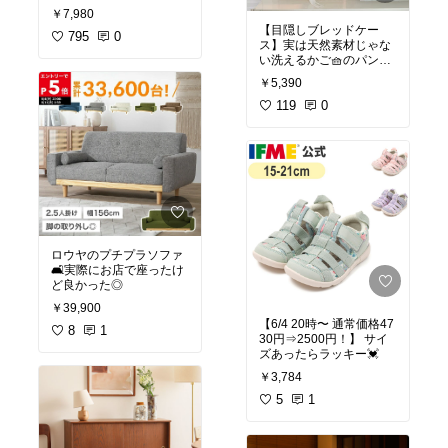
い、高い吸引力ですっご
￥7,980
いゴミ取れます！
【目隠しブレッドケー
【良いところ】
795
0
ス】実は天然素材じゃな
①高い吸引力でゴミがた
い洗えるかご🧺のパン🍞
くさん取れる
収納ケース😍でも見た目
②ダニ対策、アレルギー
￥5,390
は普通にカゴに見えて、
対策になる
自然にインテリアに馴染
119
0
③色が変わるから楽し
んでくれる😊ついついゴ
い！やる気になる！
チャつきがちなキッチン
④ゴミが捨てやすい
周りをスッキリ収納でき
⑤値段も高すぎず、コス
るブレッドケースです❣️
パよし
パン収納だけじゃなくて
⑥コードが長いから大き
も、ごちゃついてるけ
い絨毯でもOK
ど、スッキリ見せたい
な〜といえものを入れて
【気をつけるところ】
おくのにぴったり◎開け
①布団クリーナーだけで
閉めもしやすい◎おすす
ロウヤのプチプラソファ
はダニ対策には不十分
めです❤️❤️
🛋️実際にお店で座ったけ
②布団乾燥機のダニモー
ど良かった◎
ド(高温)でダニを不活化
#オリジナル写真
#ブレッ
してから、これを使うこ
￥39,900
ドケース
#パン収納
#収
とがポイント
【6/4 20時〜 通常価格47
納
#キッチン収納
#キッ
8
1
③モノが増える、手間が
30円⇒2500円！】 サイ
チン
#インテリア
#かご
#
かかる
ズあったらラッキー💓
あったら便利
#ずっと欲
しかった
#テーブルコー
￥3,784
アレルギー、花粉、ダニ
デ
対策で悩んでる時はおす
5
1
すめ！
#購入品
#布団クリーナー