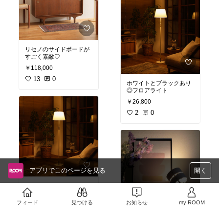
#オリジナル写真
#布団
#
掃除
#ダニ対策
#ダニ
#花
粉対策
#買ってよかった
#
布団掃除機
#梅雨対策
#
アイリスオーヤマ
リセノのサイドボードが
すごく素敵♡
￥118,000
13
0
ホワイトとブラックあり
◎フロアライト
￥26,800
2
0
アプリでこのページを見る
開く
リセノのフロアライト♡
￥25,800
フィード
見つける
お知らせ
my ROOM
5
0