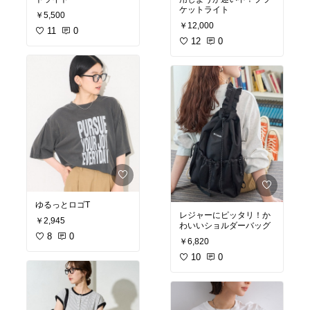
#オリジナル写真
#
#イン
#ベッドルーム
#テーブル
ケットライト
テリア雑貨
#インテリア
ライト
#テーブルランプ
￥5,500
#diy
#壁紙屋本舗
#イー
#インテリア
#インテリア
￥12,000
11
0
ジーウォールテープ
#賃
雑貨
#ナチュラルインテ
12
0
貸
#賃貸インテリア
リア
ゆるっとロゴT
レジャーにピッタリ！か
￥2,945
わいいショルダーバッグ
8
0
￥6,820
10
0