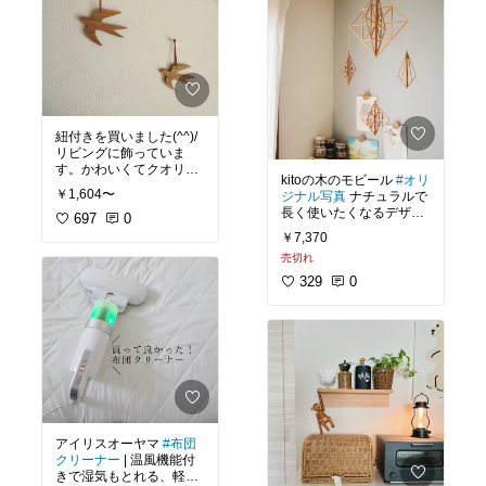
紐付きを買いました(^^)/
リビングに飾っていま
す。かわいくてクオリテ
kitoの木のモビール
#オリ
ィが高い！
￥1,604〜
ジナル写真
ナチュラルで
長く使いたくなるデザイ
紐付きをマスキングテー
697
0
ン♡リビングに飾ってま
プを壁に貼ってます。落
￥7,370
す☺️癒されます❣️
ちてこないです◎紐なし
売切れ
かるいから画鋲でとめて
も選べます。
329
0
#オリジナル写真
#鳥
#とり
#オリジナル写
#北欧インテリア
真
#愛用品
#北欧インテリ
#モビール
ア
#北欧
#kito
#インテリア
アイリスオーヤマ
#布団
クリーナー
| 温風機能付
きで湿気もとれる、軽