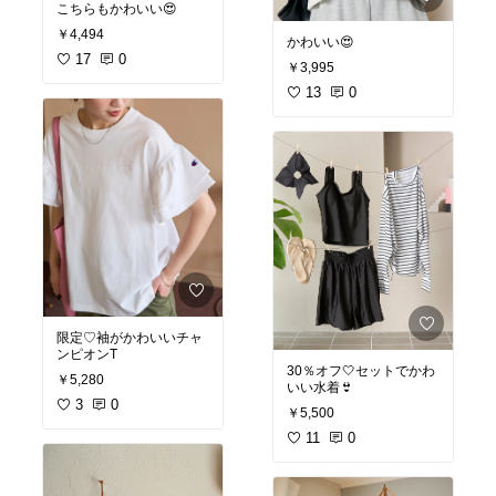
こちらもかわいい😍
￥4,494
かわいい😍
17
0
￥3,995
13
0
限定♡袖がかわいいチャ
ンピオンT
30％オフ🤍セットでかわ
￥5,280
いい水着👙
3
0
￥5,500
11
0