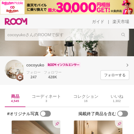
ガイド
楽天市場
|
cocoyuko
フォロー
フォロワー
フォローする
247
428K
商品
コーディネート
コレクション
いいね
4,545
3
16
1,302
#オリジナル写真
掲載終了商品を含む