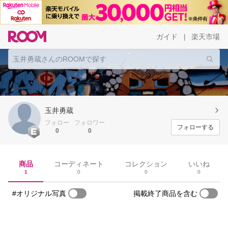
ガイド
楽天市場
|
玉井勇蔵
フォロー
フォロワー
フォローする
0
0
商品
コーディネート
コレクション
いいね
1
0
0
0
#オリジナル写真
掲載終了商品を含む