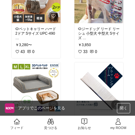
#猫部
#ペット部
#犬部
#
✅可愛い8種類の犬種デザ
ペット用品
#犬用グッズ
イン🌈
犬 キャリーケース ペット
詳しくは楽天市場から⤵️
キャリー エアトラベルキ
ャリー 犬 コンテナ クレ
🐶ペットキャリー ハード
🐶ジードッグ リード リー
ート ATC-870飛行機 犬
2ドア Sサイズ UPC-490
シュ 小型犬 中型犬 Sサイ
#ペット部
#多頭飼
#犬部
ケージ 猫 犬用 猫用 ペッ
ズ
#ペット用品
ト用 大型犬 コンテナ ク
#送料無料
レート ケージ キャリーケ
￥3,280〜
￥3,850
レビュー3.97
#3,980円以上送料無料
【BESTEVER】犬 猫 お
ース 避難 防災 おでかけ
43
0
33
0
もちゃ ペットトイ カシャ
アイリスオーヤマ 【PU
前面と天面が開閉できる
スタイリッシュでクール
キュッ 音が鳴る ストレス
P】
タイプのクレートです😃
なデザインが良いですね❗️
解消 一緒に遊ぶ【LOVE
クレートで外が気になる
PETS by BESTEVER ラ
ワンちゃんの場合は、
カラーは全10種類❗️
ブペッツ】スリッパ プー
バスタオルなどを被せて
ドル パグ 柴犬 シュナウ
暗くすると落ち着きやす
ザー コッカースパニエル
いです😃
#ペット部
#犬部
#犬用グ
シーズー ボストンテリア
ッズ
#ペット用品
ハスキー ノーズワーク ベ
ストエバージャパン
#ペット部
#猫部
#犬部
#
zee.dog ジードッグ リー
犬用グッズ
#ペット用品
ド リーシュ 小型犬 中型
犬 Sサイズ 犬用 ペット
アプリでこのページを見る
開く
ペットキャリー ハード ア
お散歩 ワンタッチ おしゃ
イリスオーヤマ 2ドア S
れ 可愛い スタイリッシュ
🐶3Dペットベッド Mサイ
#送料無料
サイズ UPC-490 ペット
カラフル カラー豊富 スカ
ズ
🐶ペットブラシ ブラッシ
キャリー 犬 猫 コンテナ
ル キャバリア 柴犬 シー
ングコーム
フィード
見つける
お知らせ
my ROOM
クレート ハードキャリー
ズー パグ ダックスフンド
アゴのせしやすい形で一
ハードケース キャリーケ
マルチーズ
￥3,380〜
￥1,000