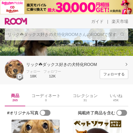
ガイド
楽天市場
|
リック☘️ダックス好きの犬特化ROOM
フォロー
フォロワー
フォローする
18K
12K
商品
コーディネート
コレクション
いいね
265
0
31
45K
#オリジナル写真
掲載終了商品を含む