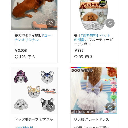
用 夏用 ハウス 室内 モチ
品 小型犬 中型犬 大型犬
すい⭕️
#キッチン
#収納上手
#ダ
ーフ アイリスオーヤマ
防水 K&H Original Bolste
イニング
#犬との暮らし
r Pet Cot
#ペットと共生
#リビング
#犬部
#多頭飼
#ペット部
#ペット用品
#ペット用ク
ゴミ箱 おしゃれ ふた付き
ッション
キッチン 50l ステンレス
自動センサー 50リットル
自動開閉 ダストボックス
🔵大型タライ80L
#コー
🔵【
#送料無料】ペット
ごみ箱 生ゴミ 大容量 オ
ナンオリジナル
の消臭力
フルーティーガ
シャレ 台所 大型 生ごみ
ーデン☘️
ふたつき 省エネ 2年保証
ミニチュアダックスを入
NINE STARS(ナインスタ
￥3,058
￥339
れると、このサイズ感で
400ml🐶🐱どうしても部
ー) 自動開閉ダストボッ
す😚
126
6
屋に臭いはつくので購入
35
3
クス ノーマルタイプ 50L
してます❗️置いてからは気
リックのお風呂🛁として
にならなくなりました😃
使ってます❗️
栓を持ち上げるだけなの
#犬
#猫
#ペット
#消臭
#芳
でお湯抜きも楽です✨
香剤
#お掃除グッズ
#匂い
#エステー
置き場所に困るので普段
は部屋で収納スペースと
して使ってます😌
#オリジナル写真
#犬
#小
型犬
#ミニチュアダック
スフンド
#カニンヘンダ
ックスフンド
#タライ
#お
ドッグモチーフ ピアス💠
🐶犬服 スカートドレス
風呂
#プール