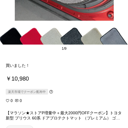
1/9
買いました！
￥10,980
楽天市場でクーポン配布中
0
0
【マラソン★ストアP増量中＋最大2000円OFFクーポン】トヨタ
新型 プリウス 60系 ドアプロテクトマット （プレミアム） ゴム
防水 日本製 空気触媒加工