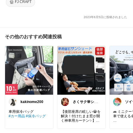
FJ CRAFT
2023年6月5日に投稿されました
その他のおすすめ関連投稿
kakinome200
さくサク🌸シン
ソイ
プルライフと便
すー
利なモノ
るR
【後部座席の眩しい😭を
🚗 ミニク
#カー用品
#保冷バッグ
解決！付けたまま窓が開
車で使える
く神車用カーテン✨】
​付けたまま換気でき、子
▸ 乗り込ん
どもの日焼けも防げる優
わりにサッ