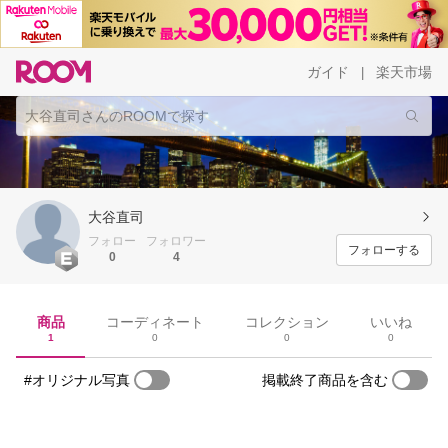
ガイド
楽天市場
|
大谷直司
フォロー
フォロワー
フォローする
0
4
商品
コーディネート
コレクション
いいね
1
0
0
0
#オリジナル写真
掲載終了商品を含む