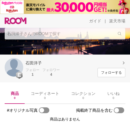
ガイド
楽天市場
|
石田洋子
フォロー
フォロワー
フォローする
1
4
商品
コーディネート
コレクション
いいね
0
0
0
0
#オリジナル写真
掲載終了商品を含む
商品はありません