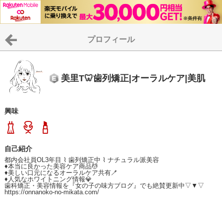
プロフィール
美里T🦷歯列矯正|オーラルケア|美肌
興味
自己紹介
都内会社員OL3年目 ⌇ 歯列矯正中 ⌇ ナチュラル派美容

♦本当に良かった美容ケア商品💆

♦美しい口元になるオーラルケア共有🪥

♦人気なホワイトニング情報💎

歯科矯正・美容情報を『女の子の味方ブログ』でも絶賛更新中▽▼▽

https://onnanoko-no-mikata.com/